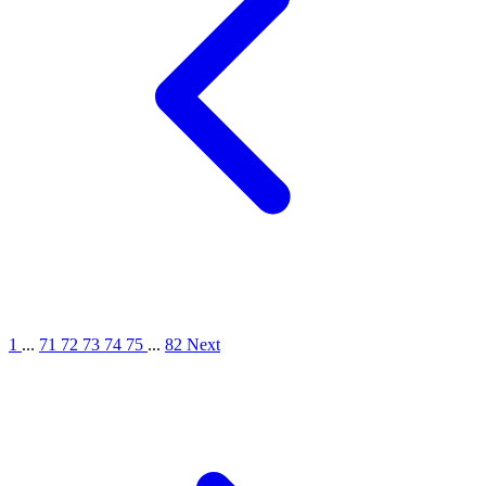
1
...
71
72
73
74
75
...
82
Next