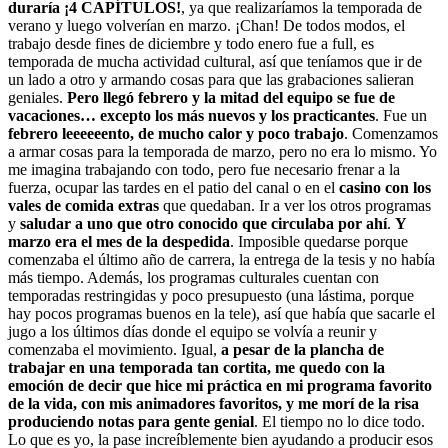
duraría ¡4 CAPÍTULOS!
, ya que realizaríamos la temporada de
verano y luego volverían en marzo. ¡Chan! De todos modos, el
trabajo desde fines de diciembre y todo enero fue a full, es
temporada de mucha actividad cultural, así que teníamos que ir de
un lado a otro y armando cosas para que las grabaciones salieran
geniales.
Pero llegó febrero y la mitad del equipo se fue de
vacaciones… excepto los más nuevos y los practicantes
. Fue un
febrero leeeeeento, de mucho calor y poco trabajo
. Comenzamos
a armar cosas para la temporada de marzo, pero no era lo mismo. Yo
me imagina trabajando con todo, pero fue necesario frenar a la
fuerza, ocupar las tardes en el patio del canal o en el
casino con los
vales de comida extras
que quedaban. Ir a ver los otros programas
y
saludar a uno que otro conocido que circulaba por ahí
.
Y
marzo era el mes de la despedida
. Imposible quedarse porque
comenzaba el último año de carrera, la entrega de la tesis y no había
más tiempo. Además, los programas culturales cuentan con
temporadas restringidas y poco presupuesto (una lástima, porque
hay pocos programas buenos en la tele), así que había que sacarle el
jugo a los últimos días donde el equipo se volvía a reunir y
comenzaba el movimiento. Igual,
a pesar de la plancha de
trabajar en una temporada tan cortita, me quedo con la
emoción de decir que hice mi práctica en mi programa favorito
de la vida, con mis animadores favoritos, y me morí de la risa
produciendo notas para gente genial
. El tiempo no lo dice todo.
Lo que es yo, la pase increíblemente bien ayudando a producir esos