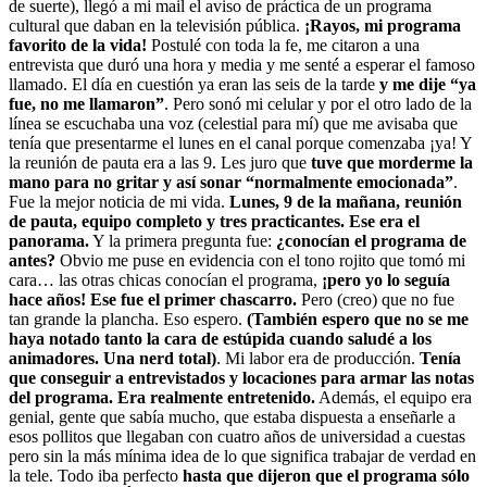
de suerte), llegó a mi mail el aviso de práctica de un programa
cultural que daban en la televisión pública.
¡Rayos, mi programa
favorito de la vida!
Postulé con toda la fe, me citaron a una
entrevista que duró una hora y media y me senté a esperar el famoso
llamado. El día en cuestión ya eran las seis de la tarde
y me dije “ya
fue, no me llamaron”
. Pero sonó mi celular y por el otro lado de la
línea se escuchaba una voz (celestial para mí) que me avisaba que
tenía que presentarme el lunes en el canal porque comenzaba ¡ya! Y
la reunión de pauta era a las 9. Les juro que
tuve que morderme la
mano para no gritar y así sonar “normalmente emocionada”
.
Fue la mejor noticia de mi vida.
Lunes, 9 de la mañana, reunión
de pauta, equipo completo y tres practicantes. Ese era el
panorama.
Y la primera pregunta fue:
¿conocían el programa de
antes?
Obvio me puse en evidencia con el tono rojito que tomó mi
cara… las otras chicas conocían el programa,
¡pero yo lo seguía
hace años! Ese fue el primer chascarro.
Pero (creo) que no fue
tan grande la plancha. Eso espero.
(También espero que no se me
haya notado tanto la cara de estúpida cuando saludé a los
animadores. Una nerd total)
. Mi labor era de producción.
Tenía
que conseguir a entrevistados y locaciones para armar las notas
del programa. Era realmente entretenido.
Además, el equipo era
genial, gente que sabía mucho, que estaba dispuesta a enseñarle a
esos pollitos que llegaban con cuatro años de universidad a cuestas
pero sin la más mínima idea de lo que significa trabajar de verdad en
la tele. Todo iba perfecto
hasta que dijeron que el programa sólo