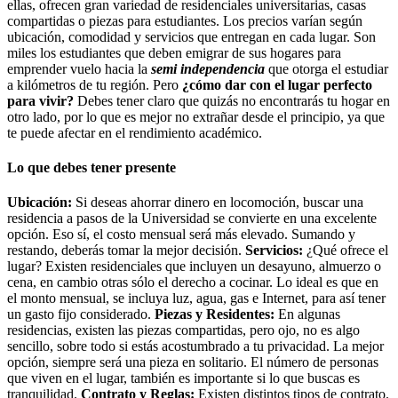
ellas, ofrecen gran variedad de residenciales universitarias, casas
compartidas o piezas para estudiantes. Los precios varían según
ubicación, comodidad y servicios que entregan en cada lugar. Son
miles los estudiantes que deben emigrar de sus hogares para
emprender vuelo hacia la
semi independencia
que otorga el estudiar
a kilómetros de tu región. Pero
¿cómo dar con el lugar perfecto
para vivir?
Debes tener claro que quizás no encontrarás tu hogar en
otro lado, por lo que es mejor no extrañar desde el principio, ya que
te puede afectar en el rendimiento académico.
Lo que debes tener presente
Ubicación:
Si deseas ahorrar dinero en locomoción, buscar una
residencia a pasos de la Universidad se convierte en una excelente
opción. Eso sí, el costo mensual será más elevado. Sumando y
restando, deberás tomar la mejor decisión.
Servicios:
¿Qué ofrece el
lugar? Existen residenciales que incluyen un desayuno, almuerzo o
cena, en cambio otras sólo el derecho a cocinar. Lo ideal es que en
el monto mensual, se incluya luz, agua, gas e Internet, para así tener
un gasto fijo considerado.
Piezas y Residentes:
En algunas
residencias, existen las piezas compartidas, pero ojo, no es algo
sencillo, sobre todo si estás acostumbrado a tu privacidad. La mejor
opción, siempre será una pieza en solitario. El número de personas
que viven en el lugar, también es importante si lo que buscas es
tranquilidad.
Contrato y Reglas:
Existen distintos tipos de contrato.