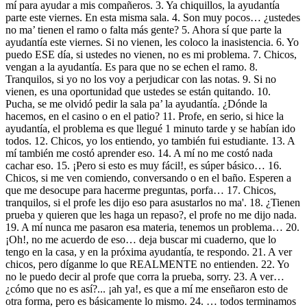
mí para ayudar a mis compañeros. 3. Ya chiquillos, la ayudantía
parte este viernes. En esta misma sala. 4. Son muy pocos… ¿ustedes
no ma’ tienen el ramo o falta más gente? 5. Ahora sí que parte la
ayudantía este viernes. Si no vienen, les coloco la inasistencia. 6. Yo
puedo ESE día, si ustedes no vienen, no es mi problema. 7. Chicos,
vengan a la ayudantía. Es para que no se echen el ramo. 8.
Tranquilos, si yo no los voy a perjudicar con las notas. 9. Si no
vienen, es una oportunidad que ustedes se están quitando. 10.
Pucha, se me olvidó pedir la sala pa’ la ayudantía. ¿Dónde la
hacemos, en el casino o en el patio? 11. Profe, en serio, si hice la
ayudantía, el problema es que llegué 1 minuto tarde y se habían ido
todos. 12. Chicos, yo los entiendo, yo también fui estudiante. 13. A
mí también me costó aprender eso. 14. A mí no me costó nada
cachar eso. 15. ¡Pero si esto es muy fácil!, es súper básico… 16.
Chicos, si me ven comiendo, conversando o en el baño. Esperen a
que me desocupe para hacerme preguntas, porfa… 17. Chicos,
tranquilos, si el profe les dijo eso para asustarlos no ma'. 18. ¿Tienen
prueba y quieren que les haga un repaso?, el profe no me dijo nada.
19. A mí nunca me pasaron esa materia, tenemos un problema… 20.
¡Oh!, no me acuerdo de eso… deja buscar mi cuaderno, que lo
tengo en la casa, y en la próxima ayudantía, te respondo. 21. A ver
chicos, pero díganme lo que REALMENTE no entienden. 22. Yo
no le puedo decir al profe que corra la prueba, sorry. 23. A ver…
¿cómo que no es así?... ¡ah ya!, es que a mí me enseñaron esto de
otra forma, pero es básicamente lo mismo. 24. … todos terminamos