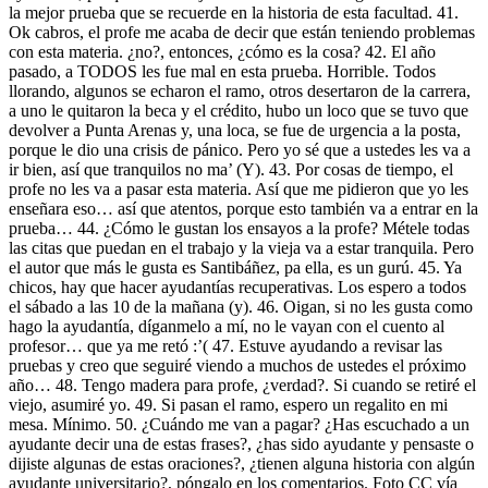
la mejor prueba que se recuerde en la historia de esta facultad. 41.
Ok cabros, el profe me acaba de decir que están teniendo problemas
con esta materia. ¿no?, entonces, ¿cómo es la cosa? 42. El año
pasado, a TODOS les fue mal en esta prueba. Horrible. Todos
llorando, algunos se echaron el ramo, otros desertaron de la carrera,
a uno le quitaron la beca y el crédito, hubo un loco que se tuvo que
devolver a Punta Arenas y, una loca, se fue de urgencia a la posta,
porque le dio una crisis de pánico. Pero yo sé que a ustedes les va a
ir bien, así que tranquilos no ma’ (Y). 43. Por cosas de tiempo, el
profe no les va a pasar esta materia. Así que me pidieron que yo les
enseñara eso… así que atentos, porque esto también va a entrar en la
prueba… 44. ¿Cómo le gustan los ensayos a la profe? Métele todas
las citas que puedan en el trabajo y la vieja va a estar tranquila. Pero
el autor que más le gusta es Santibáñez, pa ella, es un gurú. 45. Ya
chicos, hay que hacer ayudantías recuperativas. Los espero a todos
el sábado a las 10 de la mañana (y). 46. Oigan, si no les gusta como
hago la ayudantía, díganmelo a mí, no le vayan con el cuento al
profesor… que ya me retó :’( 47. Estuve ayudando a revisar las
pruebas y creo que seguiré viendo a muchos de ustedes el próximo
año… 48. Tengo madera para profe, ¿verdad?. Si cuando se retiré el
viejo, asumiré yo. 49. Si pasan el ramo, espero un regalito en mi
mesa. Mínimo. 50. ¿Cuándo me van a pagar? ¿Has escuchado a un
ayudante decir una de estas frases?, ¿has sido ayudante y pensaste o
dijiste algunas de estas oraciones?, ¿tienen alguna historia con algún
ayudante universitario?, póngalo en los comentarios. Foto CC vía