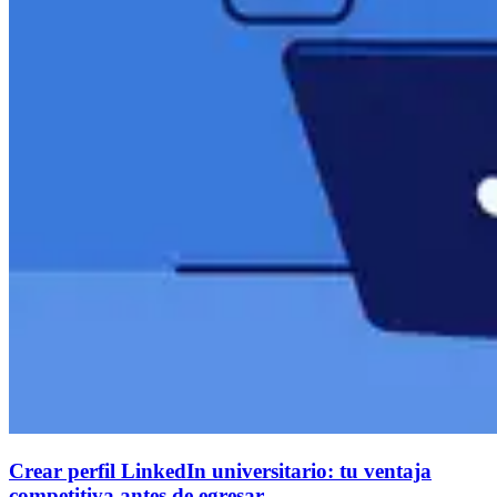
Crear perfil LinkedIn universitario: tu ventaja
competitiva antes de egresar