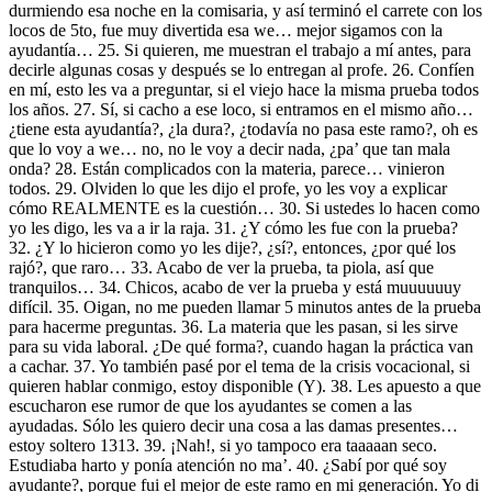
durmiendo esa noche en la comisaria, y así terminó el carrete con los
locos de 5to, fue muy divertida esa we… mejor sigamos con la
ayudantía… 25. Si quieren, me muestran el trabajo a mí antes, para
decirle algunas cosas y después se lo entregan al profe. 26. Confíen
en mí, esto les va a preguntar, si el viejo hace la misma prueba todos
los años. 27. Sí, si cacho a ese loco, si entramos en el mismo año…
¿tiene esta ayudantía?, ¿la dura?, ¿todavía no pasa este ramo?, oh es
que lo voy a we… no, no le voy a decir nada, ¿pa’ que tan mala
onda? 28. Están complicados con la materia, parece… vinieron
todos. 29. Olviden lo que les dijo el profe, yo les voy a explicar
cómo REALMENTE es la cuestión… 30. Si ustedes lo hacen como
yo les digo, les va a ir la raja. 31. ¿Y cómo les fue con la prueba?
32. ¿Y lo hicieron como yo les dije?, ¿sí?, entonces, ¿por qué los
rajó?, que raro… 33. Acabo de ver la prueba, ta piola, así que
tranquilos… 34. Chicos, acabo de ver la prueba y está muuuuuuy
difícil. 35. Oigan, no me pueden llamar 5 minutos antes de la prueba
para hacerme preguntas. 36. La materia que les pasan, si les sirve
para su vida laboral. ¿De qué forma?, cuando hagan la práctica van
a cachar. 37. Yo también pasé por el tema de la crisis vocacional, si
quieren hablar conmigo, estoy disponible (Y). 38. Les apuesto a que
escucharon ese rumor de que los ayudantes se comen a las
ayudadas. Sólo les quiero decir una cosa a las damas presentes…
estoy soltero 1313. 39. ¡Nah!, si yo tampoco era taaaaan seco.
Estudiaba harto y ponía atención no ma’. 40. ¿Sabí por qué soy
ayudante?, porque fui el mejor de este ramo en mi generación. Yo di