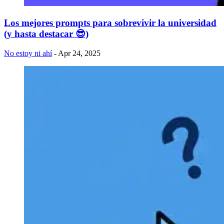
Los mejores prompts para sobrevivir la universidad
(y hasta destacar 😎)
No estoy ni ahí
- Apr 24, 2025