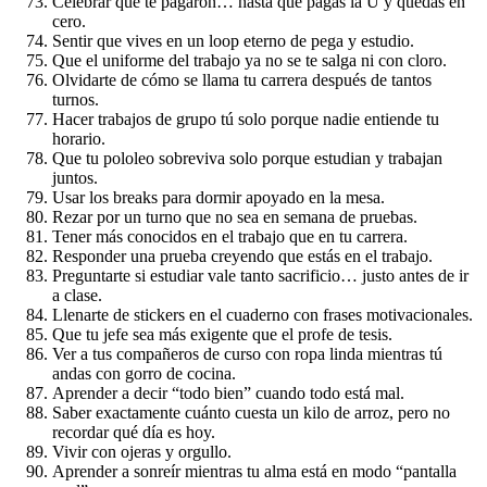
Celebrar que te pagaron… hasta que pagas la U y quedas en
cero.
Sentir que vives en un loop eterno de pega y estudio.
Que el uniforme del trabajo ya no se te salga ni con cloro.
Olvidarte de cómo se llama tu carrera después de tantos
turnos.
Hacer trabajos de grupo tú solo porque nadie entiende tu
horario.
Que tu pololeo sobreviva solo porque estudian y trabajan
juntos.
Usar los breaks para dormir apoyado en la mesa.
Rezar por un turno que no sea en semana de pruebas.
Tener más conocidos en el trabajo que en tu carrera.
Responder una prueba creyendo que estás en el trabajo.
Preguntarte si estudiar vale tanto sacrificio… justo antes de ir
a clase.
Llenarte de stickers en el cuaderno con frases motivacionales.
Que tu jefe sea más exigente que el profe de tesis.
Ver a tus compañeros de curso con ropa linda mientras tú
andas con gorro de cocina.
Aprender a decir “todo bien” cuando todo está mal.
Saber exactamente cuánto cuesta un kilo de arroz, pero no
recordar qué día es hoy.
Vivir con ojeras y orgullo.
Aprender a sonreír mientras tu alma está en modo “pantalla