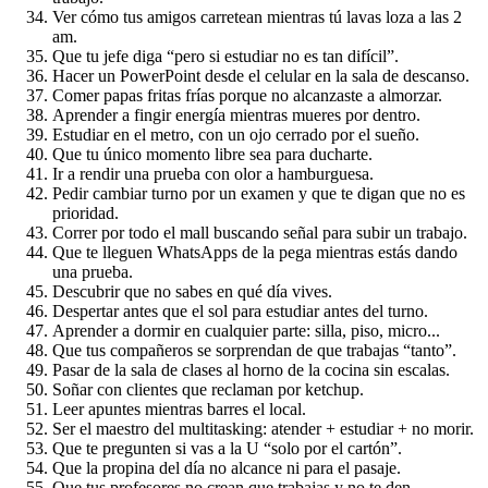
Ver cómo tus amigos carretean mientras tú lavas loza a las 2
am.
Que tu jefe diga “pero si estudiar no es tan difícil”.
Hacer un PowerPoint desde el celular en la sala de descanso.
Comer papas fritas frías porque no alcanzaste a almorzar.
Aprender a fingir energía mientras mueres por dentro.
Estudiar en el metro, con un ojo cerrado por el sueño.
Que tu único momento libre sea para ducharte.
Ir a rendir una prueba con olor a hamburguesa.
Pedir cambiar turno por un examen y que te digan que no es
prioridad.
Correr por todo el mall buscando señal para subir un trabajo.
Que te lleguen WhatsApps de la pega mientras estás dando
una prueba.
Descubrir que no sabes en qué día vives.
Despertar antes que el sol para estudiar antes del turno.
Aprender a dormir en cualquier parte: silla, piso, micro...
Que tus compañeros se sorprendan de que trabajas “tanto”.
Pasar de la sala de clases al horno de la cocina sin escalas.
Soñar con clientes que reclaman por ketchup.
Leer apuntes mientras barres el local.
Ser el maestro del multitasking: atender + estudiar + no morir.
Que te pregunten si vas a la U “solo por el cartón”.
Que la propina del día no alcance ni para el pasaje.
Que tus profesores no crean que trabajas y no te den