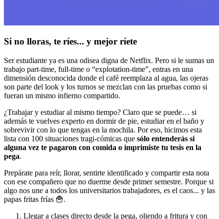
Si no lloras, te ríes... y mejor ríete
Ser estudiante ya es una odisea digna de Netflix. Pero si le sumas un
trabajo part-time, full-time o “explotation-time”, entras en una
dimensión desconocida donde el café reemplaza al agua, las ojeras
son parte del look y los turnos se mezclan con las pruebas como si
fueran un mismo infierno compartido.
¿Trabajar y estudiar al mismo tiempo? Claro que se puede… si
además te vuelves experto en dormir de pie, estudiar en el baño y
sobrevivir con lo que tengas en la mochila. Por eso, hicimos esta
lista con 100 situaciones tragi-cómicas que
sólo entenderás si
alguna vez te pagaron con comida o imprimiste tu tesis en la
pega
.
Prepárate para reír, llorar, sentirte identificado y compartir esta nota
con ese compañero que no duerme desde primer semestre. Porque si
algo nos une a todos los universitarios trabajadores, es el caos... y las
papas fritas frías 🍟.
Llegar a clases directo desde la pega, oliendo a fritura y con