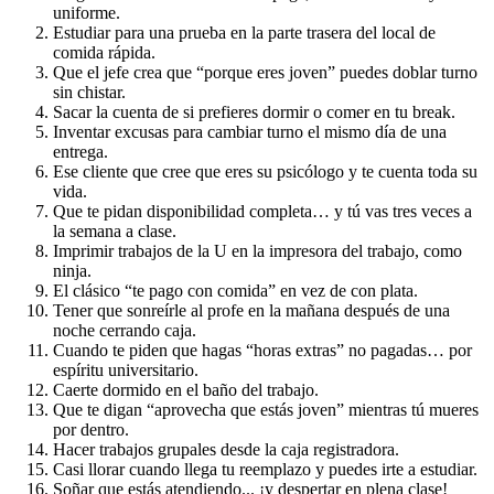
uniforme.
Estudiar para una prueba en la parte trasera del local de
comida rápida.
Que el jefe crea que “porque eres joven” puedes doblar turno
sin chistar.
Sacar la cuenta de si prefieres dormir o comer en tu break.
Inventar excusas para cambiar turno el mismo día de una
entrega.
Ese cliente que cree que eres su psicólogo y te cuenta toda su
vida.
Que te pidan disponibilidad completa… y tú vas tres veces a
la semana a clase.
Imprimir trabajos de la U en la impresora del trabajo, como
ninja.
El clásico “te pago con comida” en vez de con plata.
Tener que sonreírle al profe en la mañana después de una
noche cerrando caja.
Cuando te piden que hagas “horas extras” no pagadas… por
espíritu universitario.
Caerte dormido en el baño del trabajo.
Que te digan “aprovecha que estás joven” mientras tú mueres
por dentro.
Hacer trabajos grupales desde la caja registradora.
Casi llorar cuando llega tu reemplazo y puedes irte a estudiar.
Soñar que estás atendiendo... ¡y despertar en plena clase!