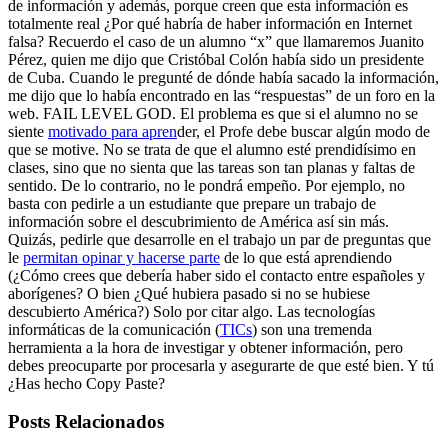
de información y además, porque creen que esta información es
totalmente real ¿Por qué habría de haber información en Internet
falsa? Recuerdo el caso de un alumno “x” que llamaremos Juanito
Pérez, quien me dijo que Cristóbal Colón había sido un presidente
de Cuba. Cuando le pregunté de dónde había sacado la información,
me dijo que lo había encontrado en las “respuestas” de un foro en la
web. FAIL LEVEL GOD. El problema es que si el alumno no se
siente
motivado para apren
der, el Profe debe buscar algún modo de
que se motive. No se trata de que el alumno esté prendidísimo en
clases, sino que no sienta que las tareas son tan planas y faltas de
sentido. De lo contrario, no le pondrá empeño. Por ejemplo, no
basta con pedirle a un estudiante que prepare un trabajo de
información sobre el descubrimiento de América así sin más.
Quizás, pedirle que desarrolle en el trabajo un par de preguntas que
le
permitan opinar y hacerse parte
de lo que está aprendiendo
(¿Cómo crees que debería haber sido el contacto entre españoles y
aborígenes? O bien ¿Qué hubiera pasado si no se hubiese
descubierto América?) Solo por citar algo. Las tecnologías
informáticas de la comunicación (
TICs
) son una tremenda
herramienta a la hora de investigar y obtener información, pero
debes preocuparte por procesarla y asegurarte de que esté bien. Y tú
¿Has hecho Copy Paste?
Posts Relacionados