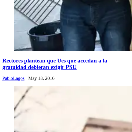
Rectores plantean que Ues que accedan a la
gratuidad debieran exigir PSU
PabloLagos
- May 18, 2016