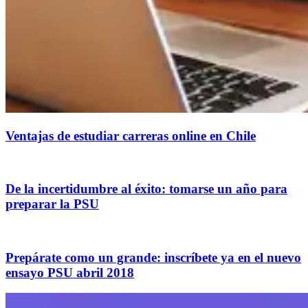
Ventajas de estudiar carreras online en Chile
De la incertidumbre al éxito: tomarse un año para
preparar la PSU
Prepárate como un grande: inscríbete ya en el nuevo
ensayo PSU abril 2018