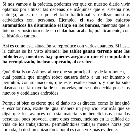
Si nos vamos a la práctica, podemos ver que en nuestro diario vivir
optamos por utilizar las decenas de máquinas que el sistema nos
entrega, antes de ir por el lado tradicional y realizar nuestras
actividades con personas. Ejemplo,
el uso de los cajeros
automáticos ha disminuido el flujo en los bancos
, mientras que la
Internet y posteriormente el celular han acabado, prácticamente, con
el histórico cartero.
Así es como esta situación se reproduce con varios aparatos. Si hasta
la cultura se ha visto alterada:
los tablet ganan terreno ante las
bibliotecas, mientras hay quienes aseguran que el computador
ha reemplazado, incluso superado, al cerebro
.
Qué diría Isaac Asimov al ver que su principal ley de la robótica, la
cual postula que ningún robot causará daño a un ser humano o
permitirá, con su inacción, que este resulte dañado, y que ha sido
plasmada en la mayoría de sus novelas, no sea obedecida por estos
nuevos y cotidianos androides.
Porque si bien es cierto que el daño no es directo, como lo imaginó
el escritor ruso, existe de igual manera un perjuicio. Por más que se
diga que los avances en esta materia son beneficiosos para las
personas, pues provoca, entre otras cosas, mejoras en la calidad de
vida de los trabajadores, permitiéndoles trabajar menos horas por
jornada, la deshumanización laboral es cada vez más evidente.