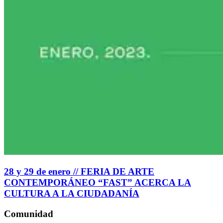
28 y 29 de enero // FERIA DE ARTE
CONTEMPORÁNEO “FAST” ACERCA LA
CULTURA A LA CIUDADANÍA
Comunidad