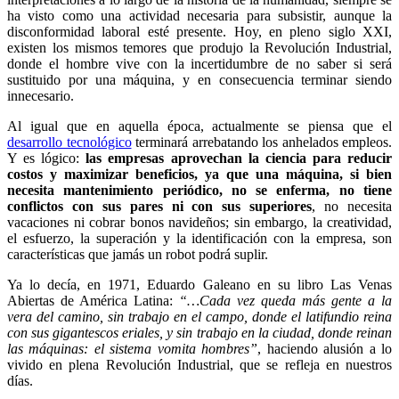
ha visto como una actividad necesaria para subsistir, aunque la
disconformidad laboral esté presente. Hoy, en pleno siglo XXI,
existen los mismos temores que produjo la Revolución Industrial,
donde el hombre vive con la incertidumbre de no saber si será
sustituido por una máquina, y en consecuencia terminar siendo
innecesario.
Al igual que en aquella época, actualmente se piensa que el
desarrollo tecnológico
terminará arrebatando los anhelados empleos.
Y es lógico:
las empresas aprovechan la ciencia para reducir
costos y maximizar beneficios, ya que una máquina, si bien
necesita mantenimiento periódico, no se enferma, no tiene
conflictos con sus pares ni con sus superiores
, no necesita
vacaciones ni cobrar bonos navideños; sin embargo, la creatividad,
el esfuerzo, la superación y la identificación con la empresa, son
características que jamás un robot podrá suplir.
Ya lo decía, en 1971, Eduardo Galeano en su libro Las Venas
Abiertas de América Latina:
“…Cada vez queda más gente a la
vera del camino, sin trabajo en el campo, donde el latifundio reina
con sus gigantescos eriales, y sin trabajo en la ciudad, donde reinan
las máquinas: el sistema vomita hombres”
, haciendo alusión a lo
vivido en plena Revolución Industrial, que se refleja en nuestros
días.