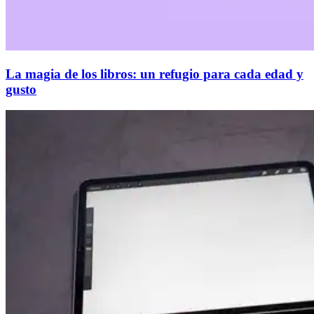
La magia de los libros: un refugio para cada edad y
gusto