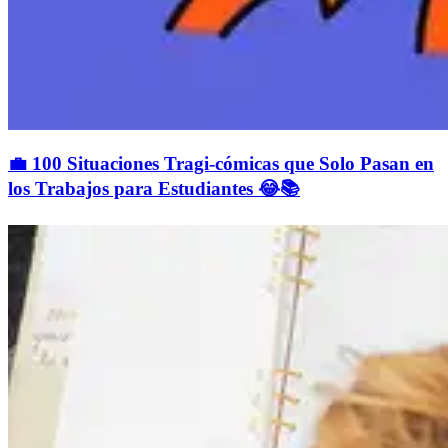
💼 100 Situaciones Tragi-cómicas que Solo Pasan en
los Trabajos para Estudiantes 😂📚