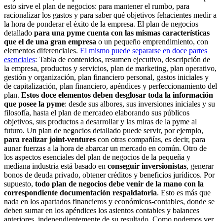
esto sirve el plan de negocios: para mantener el rumbo, para
racionalizar los gastos y para saber qué objetivos fehacientes medir a
la hora de ponderar el éxito de la empresa. El plan de negocios
detallado
para una pyme cuenta con las mismas características
que el de una gran empresa
o un pequeño emprendimiento, con
elementos diferenciales.
El mismo puede separarse en doce partes
esenciales
: Tabla de contenidos, resumen ejecutivo, descripción de
la empresa, productos y servicios, plan de marketing, plan operativo,
gestión y organización, plan financiero personal, gastos iniciales y
de capitalización, plan financiero, apéndices y perfeccionamiento del
plan.
Estos doce elementos deben desglosar toda la información
que posee la pyme
: desde sus albores, sus inversiones iniciales y su
filosofía, hasta el plan de mercadeo elaborando sus públicos
objetivos, sus productos a desarrollar y las miras de la pyme al
futuro. Un plan de negocios detallado puede servir, por ejemplo,
para realizar joint-ventures
con otras compañías, es decir, para
aunar fuerzas a la hora de abarcar un mercado en común. Otro de
los aspectos esenciales del plan de negocios de la pequeña y
mediana industria está basado en
conseguir inversionistas
, generar
bonos de deuda privado, obtener créditos y beneficios jurídicos. Por
supuesto,
todo plan de negocios debe venir de la mano con la
correspondiente documentación respaldatoria
. Esto es más que
nada en los apartados financieros y económicos-contables, donde se
deben sumar en los apéndices los asientos contables y balances
anteriores, independientemente de su resultado. Como podemos ver,