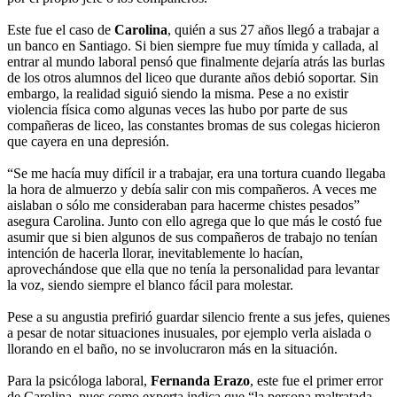
Este fue el caso de
Carolina
, quién a sus 27 años llegó a trabajar a
un banco en Santiago. Si bien siempre fue muy tímida y callada, al
entrar al mundo laboral pensó que finalmente dejaría atrás las burlas
de los otros alumnos del liceo que durante años debió soportar. Sin
embargo, la realidad siguió siendo la misma. Pese a no existir
violencia física como algunas veces las hubo por parte de sus
compañeras de liceo, las constantes bromas de sus colegas hicieron
que cayera en una depresión.
“Se me hacía muy difícil ir a trabajar, era una tortura cuando llegaba
la hora de almuerzo y debía salir con mis compañeros. A veces me
aislaban o sólo me consideraban para hacerme chistes pesados”
asegura Carolina. Junto con ello agrega que lo que más le costó fue
asumir que si bien algunos de sus compañeros de trabajo no tenían
intención de hacerla llorar, inevitablemente lo hacían,
aprovechándose que ella que no tenía la personalidad para levantar
la voz, siendo siempre el blanco fácil para molestar.
Pese a su angustia prefirió guardar silencio frente a sus jefes, quienes
a pesar de notar situaciones inusuales, por ejemplo verla aislada o
llorando en el baño, no se involucraron más en la situación.
Para la psicóloga laboral,
Fernanda Erazo
, este fue el primer error
de Carolina, pues como experta indica que “la persona maltratada