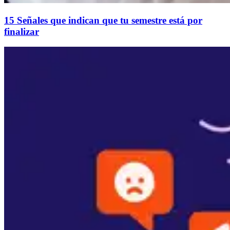
15 Señales que indican que tu semestre está por
finalizar