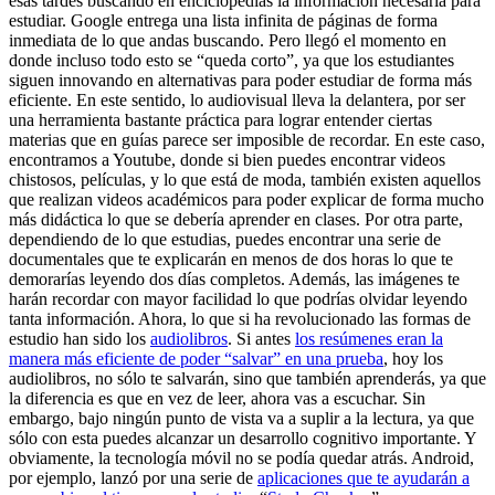
esas tardes buscando en enciclopedias la información necesaria para
estudiar. Google entrega una lista infinita de páginas de forma
inmediata de lo que andas buscando. Pero llegó el momento en
donde incluso todo esto se “queda corto”, ya que los estudiantes
siguen innovando en alternativas para poder estudiar de forma más
eficiente. En este sentido, lo audiovisual lleva la delantera, por ser
una herramienta bastante práctica para lograr entender ciertas
materias que en guías parece ser imposible de recordar. En este caso,
encontramos a Youtube, donde si bien puedes encontrar videos
chistosos, películas, y lo que está de moda, también existen aquellos
que realizan videos académicos para poder explicar de forma mucho
más didáctica lo que se debería aprender en clases. Por otra parte,
dependiendo de lo que estudias, puedes encontrar una serie de
documentales que te explicarán en menos de dos horas lo que te
demorarías leyendo dos días completos. Además, las imágenes te
harán recordar con mayor facilidad lo que podrías olvidar leyendo
tanta información. Ahora, lo que si ha revolucionado las formas de
estudio han sido los
audiolibros
. Si antes
los resúmenes eran la
manera más eficiente de poder “salvar” en una prueba
, hoy los
audiolibros, no sólo te salvarán, sino que también aprenderás, ya que
la diferencia es que en vez de leer, ahora vas a escuchar. Sin
embargo, bajo ningún punto de vista va a suplir a la lectura, ya que
sólo con esta puedes alcanzar un desarrollo cognitivo importante. Y
obviamente, la tecnología móvil no se podía quedar atrás. Android,
por ejemplo, lanzó por una serie de
aplicaciones que te ayudarán a