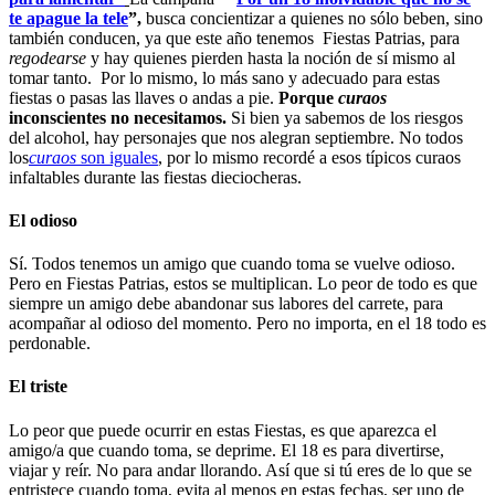
te apague la tele
”,
busca concientizar a quienes no sólo beben, sino
también conducen, ya que este año tenemos Fiestas Patrias, para
regodearse
y hay quienes pierden hasta la noción de sí mismo al
tomar tanto. Por lo mismo, lo más sano y adecuado para estas
fiestas o pasas las llaves o andas a pie.
Porque
curaos
inconscientes no necesitamos.
Si bien ya sabemos de los riesgos
del alcohol, hay personajes que nos alegran septiembre. No todos
los
curaos
son iguales
, por lo mismo recordé a esos típicos curaos
infaltables durante las fiestas dieciocheras.
El odioso
Sí. Todos tenemos un amigo que cuando toma se vuelve odioso.
Pero en Fiestas Patrias, estos se multiplican. Lo peor de todo es que
siempre un amigo debe abandonar sus labores del carrete, para
acompañar al odioso del momento. Pero no importa, en el 18 todo es
perdonable.
El triste
Lo peor que puede ocurrir en estas Fiestas, es que aparezca el
amigo/a que cuando toma, se deprime. El 18 es para divertirse,
viajar y reír. No para andar llorando. Así que si tú eres de lo que se
entristece cuando toma, evita al menos en estas fechas, ser uno de