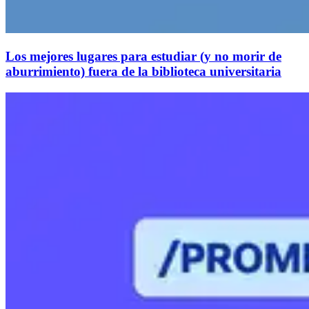
Los mejores lugares para estudiar (y no morir de
aburrimiento) fuera de la biblioteca universitaria