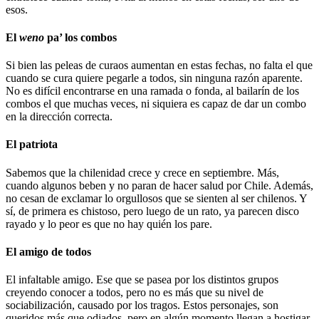
esos.
El
weno
pa’ los combos
Si bien las peleas de curaos aumentan en estas fechas, no falta el que
cuando se cura quiere pegarle a todos, sin ninguna razón aparente.
No es difícil encontrarse en una ramada o fonda, al bailarín de los
combos el que muchas veces, ni siquiera es capaz de dar un combo
en la dirección correcta.
El patriota
Sabemos que la chilenidad crece y crece en septiembre. Más,
cuando algunos beben y no paran de hacer salud por Chile. Además,
no cesan de exclamar lo orgullosos que se sienten al ser chilenos. Y
sí, de primera es chistoso, pero luego de un rato, ya parecen disco
rayado y lo peor es que no hay quién los pare.
El amigo de todos
El infaltable amigo. Ese que se pasea por los distintos grupos
creyendo conocer a todos, pero no es más que su nivel de
sociabilización, causado por los tragos. Estos personajes, son
queridos más que odiados, pero en algún momento llegan a hostigar