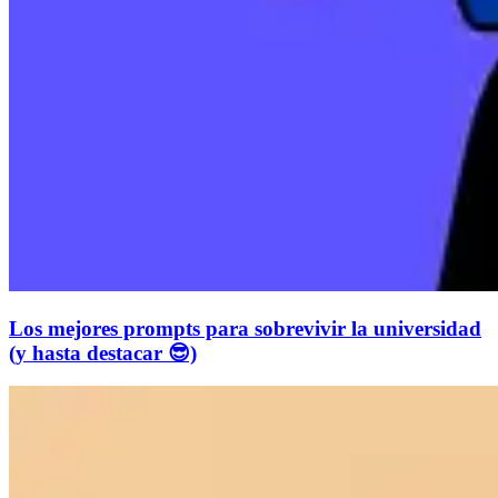
Los mejores prompts para sobrevivir la universidad
(y hasta destacar 😎)