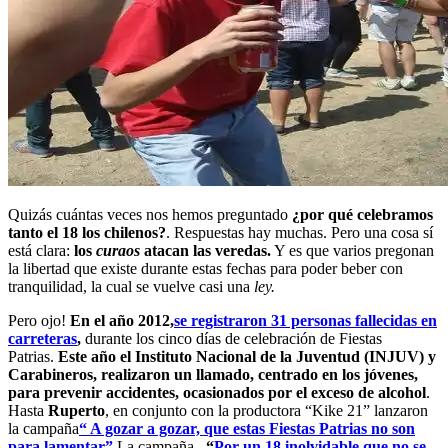
Quizás cuántas veces nos hemos preguntado
¿por qué celebramos
tanto el 18 los chilenos?
. Respuestas hay muchas. Pero una cosa sí
está clara:
los
curaos
atacan las veredas.
Y es que varios pregonan
la libertad que existe durante estas fechas para poder beber con
tranquilidad, la cual se vuelve casi una
ley.
Pero ojo!
En el año 2012,
se registraron 31 personas fallecidas en
carreteras
,
durante los cinco días de celebración de Fiestas
Patrias.
Este año el Instituto Nacional de la Juventud (INJUV) y
Carabineros, realizaron un llamado, centrado en los jóvenes,
para prevenir accidentes, ocasionados por el exceso de alcohol
.
Hasta
Ruperto
, en conjunto con la productora “Kike 21” lanzaron
la campaña
“ A gozar a gozar, que estas Fiestas Patrias no son
para lamentar”
La campaña
“
Por un 18 inolvidable que no se