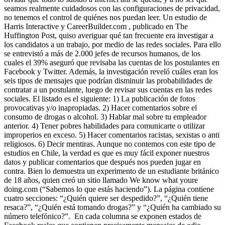
seamos realmente cuidadosos con las configuraciones de privacidad,
no tenemos el control de quiénes nos puedan leer. Un estudio de
Harris Interactive y CareerBuilder.com , publicado en The
Huffington Post, quiso averiguar qué tan frecuente era investigar a
los candidatos a un trabajo, por medio de las redes sociales. Para ello
se entrevistó a más de 2.000 jefes de recursos humanos, de los
cuales el 39% aseguró que revisaba las cuentas de los postulantes en
Facebook y Twitter. Además, la investigación reveló cuáles eran los
seis tipos de mensajes que podrían disminuir las probabilidades de
contratar a un postulante, luego de revisar sus cuentas en las redes
sociales. El listado es el siguiente: 1) La publicación de fotos
provocativas y/o inapropiadas. 2) Hacer comentarios sobre el
consumo de drogas o alcohol. 3) Hablar mal sobre tu empleador
anterior. 4) Tener pobres habilidades para comunicarte o utilizar
improperios en exceso. 5) Hacer comentarios racistas, sexistas o anti
religiosos. 6) Decir mentiras. Aunque no contemos con este tipo de
estudios en Chile, la verdad es que es muy fácil exponer nuestros
datos y publicar comentarios que después nos pueden jugar en
contra. Bien lo demuestra un experimento de un estudiante británico
de 18 años, quien creó un sitio llamado We know what youre
doing.com (“Sabemos lo que estás haciendo”). La página contiene
cuatro secciones: “¿Quién quiere ser despedido?”, “¿Quién tiene
resaca?”, “¿Quién está tomando drogas?” y “¿Quién ha cambiado su
número telefónico?”. En cada columna se exponen estados de