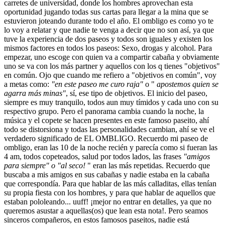
carretes de universidad, donde los hombres aprovechan esta
oportunidad jugando todas sus cartas para llegar a la mina que se
estuvieron joteando durante todo el año. El ombligo es como yo te
lo voy a relatar y que nadie te venga a decir que no son así, ya que
tuve la experiencia de dos paseos y todos son iguales y existen los
mismos factores en todos los paseos: Sexo, drogas y alcohol. Para
empezar, uno escoge con quien va a compartir cabaña y obviamente
uno se va con los más partner y aquellos con los q tienes "objetivos"
en común. Ojo que cuando me refiero a "objetivos en común", voy
a metas como:
"en este paseo me curo raja"
o "
apostemos quien se
agarra más minas"
, sí, ese tipo de objetivos. El inicio del paseo,
siempre es muy tranquilo, todos aun muy tímidos y cada uno con su
respectivo grupo. Pero el panorama cambia cuando la noche, la
música y el copete se hacen presentes en este famoso paseito, ahí
todo se distorsiona y todas las personalidades cambian, ahí se ve el
verdadero significado de EL OMBLIGO. Recuerdo mi paseo de
ombligo, eran las 10 de la noche recién y parecía como si fueran las
4 am, todos copeteados, salud por todos lados, las frases
"amigos
para siempre" o "al seco!
" eran las más repetidas. Recuerdo que
buscaba a mis amigos en sus cabañas y nadie estaba en la cabaña
que correspondía. Para que hablar de las más calladitas, ellas tenían
su propia fiesta con los hombres, y para que hablar de aquellos que
estaban pololeando... uuff! ¡mejor no entrar en detalles, ya que no
queremos asustar a aquellas(os) que lean esta nota!. Pero seamos
sinceros compañeros, en estos famosos paseitos, nadie está