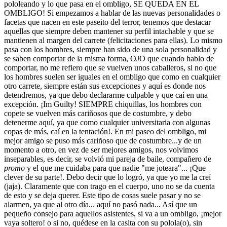
pololeando y lo que pasa en el ombligo, SE QUEDA EN EL
OMBLIGO! Si empezamos a hablar de las nuevas personalidades o
facetas que nacen en este paseito del terror, tenemos que destacar
aquellas que siempre deben mantener su perfil intachable y que se
mantienen al margen del carrete (felicitaciones para ellas). Lo mismo
pasa con los hombres, siempre han sido de una sola personalidad y
se saben comportar de la misma forma, OJO que cuando hablo de
comportar, no me refiero que se vuelven unos caballeros, si no que
los hombres suelen ser iguales en el ombligo que como en cualquier
otro carrete, siempre están sus excepciones y aquí es donde nos
detendremos, ya que debo declararme culpable y que caí en una
excepción. ¡Im Guilty! SIEMPRE chiquillas, los hombres con
copete se vuelven más cariñosos que de costumbre, y debo
detenerme aquí, ya que como cualquier universitaria con algunas
copas de más, caí en la tentación!. En mi paseo del ombligo, mi
mejor amigo se puso más cariñoso que de costumbre...y de un
momento a otro, en vez de ser mejores amigos, nos volvimos
inseparables, es decir, se volvió mi pareja de baile, compañero de
promo
y el que me cuidaba para que nadie "me joteara"... ¡Que
clever de su parte!. Debo decir que lo logró, ya que yo me la creí
(jaja). Claramente que con trago en el cuerpo, uno no se da cuenta
de esto y se deja querer. Este tipo de cosas suele pasar y no se
alarmen, ya que al otro día... aquí no pasó nada... Así que un
pequeño consejo para aquellos asistentes, si va a un ombligo, ¡mejor
vaya soltero! o si no, quédese en la casita con su polola(o), sin