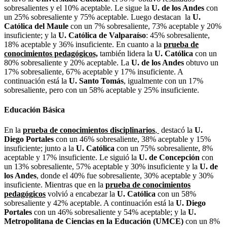
sobresalientes y el 10% aceptable. Le sigue la
U. de los Andes
con
un 25% sobresaliente y 75% aceptable. Luego destacan la
U.
Católica del Maule
con un 7% sobresaliente, 73% aceptable y 20%
insuficiente; y la
U. Católica de Valparaíso
: 45% sobresaliente,
18% aceptable y 36% insuficiente. En cuanto a la
prueba de
conocimientos pedagógicos,
también lidera la
U. Católica
con un
80% sobresaliente y 20% aceptable. La
U. de los Andes
obtuvo un
17% sobresaliente, 67% aceptable y 17% insuficiente. A
continuación está la
U. Santo Tomás
, igualmente con un 17%
sobresaliente, pero con un 58% aceptable y 25% insuficiente.
Educación Básica
En la
prueba de conocimientos disciplinarios
,
destacó la
U.
Diego Portales
con un 46% sobresaliente, 38% aceptable y 15%
insuficiente; junto a la
U. Católica
con un 75% sobresaliente, 8%
aceptable y 17% insuficiente. Le siguió la
U. de Concepción
con
un 13% sobresaliente, 57% aceptable y 30% insuficiente y la
U. de
los Andes
, donde el 40% fue sobresaliente, 30% aceptable y 30%
insuficiente. Mientras que en la
prueba de conocimientos
pedagógicos
volvió a encabezar la
U. Católica
con un 58%
sobresaliente y 42% aceptable. A continuación está la
U. Diego
Portales
con un 46% sobresaliente y 54% aceptable; y la
U.
Metropolitana de Ciencias en la Educación (UMCE)
con un 8%