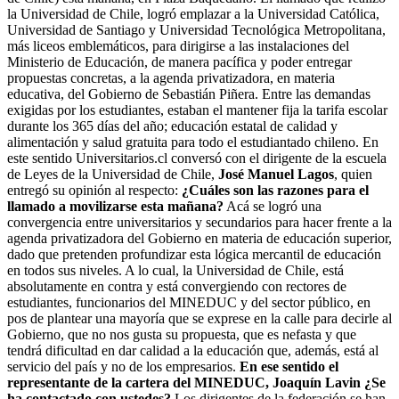
la Universidad de Chile, logró emplazar a la Universidad Católica,
Universidad de Santiago y Universidad Tecnológica Metropolitana,
más liceos emblemáticos, para dirigirse a las instalaciones del
Ministerio de Educación, de manera pacífica y poder entregar
propuestas concretas, a la agenda privatizadora, en materia
educativa, del Gobierno de Sebastián Piñera. Entre las demandas
exigidas por los estudiantes, estaban el mantener fija la tarifa escolar
durante los 365 días del año; educación estatal de calidad y
alimentación y salud gratuita para todo el estudiantado chileno. En
este sentido Universitarios.cl conversó con el dirigente de la escuela
de Leyes de la Universidad de Chile,
José Manuel Lagos
, quien
entregó su opinión al respecto:
¿Cuáles son las razones para el
llamado a movilizarse esta mañana?
Acá se logró una
convergencia entre universitarios y secundarios para hacer frente a la
agenda privatizadora del Gobierno en materia de educación superior,
dado que pretenden profundizar esta lógica mercantil de educación
en todos sus niveles. A lo cual, la Universidad de Chile, está
absolutamente en contra y está convergiendo con rectores de
estudiantes, funcionarios del MINEDUC y del sector público, en
pos de plantear una mayoría que se exprese en la calle para decirle al
Gobierno, que no nos gusta su propuesta, que es nefasta y que
tendrá dificultad en dar calidad a la educación que, además, está al
servicio del país y no de los empresarios.
En ese sentido el
representante de la cartera del MINEDUC, Joaquín Lavin ¿Se
ha contactado con ustedes?
Los dirigentes de la federación se han