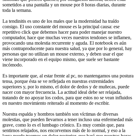
sometidos a una pantalla y un mouse por 8 horas diarias, durante
toda la semana.
La tendinitis es uno de los males que la modernidad ha traído
consigo. El uso constante del mouse es la principal causa: ese
repetitivo click que debemos hacer para poder manejar nuestro
computador, hace que muchas veces nuestros tendones se inflamen,
provocando una molestia recurrente y aguda. El notebook es aún
más contraproducente para nuestra salud, ya que por lo general, hay
personas que no utilizan un mouse externo, y deben usar el que
viene incorporado en el equipo mismo, que suele ser bastante
incómodo.
Es importante que, al estar frente al pc, no mantengamos una postura
tensa, porque ésta se ve reflejada en nuestras extremidades
superiores y, por lo mismo, el dolor de dedos y de muñecas, puede
nacer con mayor frecuencia. La actitud ideal debe ser relajada,
tratando de no apoyar los codos, para que estos no se vean influidos
en nuestro movimiento reiterado al momento de escribir.
Nuestra espalda y hombros también son víctimas de diversas
molestias, que pueden llevarnos a tener incluso una enfermedad más
grave, como lo es el lumbago crónico. Es muy común que, para
sentirnos relajados, nos encorvemos más de lo normal, y eso a la
larga puede traernos un dolor posterior, que hará que nuestras horas