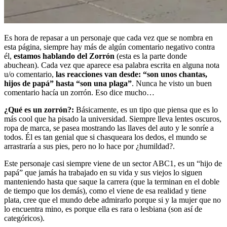
Es hora de repasar a un personaje que cada vez que se nombra en
esta página, siempre hay más de algún comentario negativo contra
él,
estamos hablando del
Zorrón
(esta es la parte donde
abuchean). Cada vez que aparece esa palabra escrita en alguna nota
u/o comentario,
las reacciones van desde: “son unos chantas,
hijos de papá” hasta “son una plaga”
. Nunca he visto un buen
comentario hacía un zorrón. Eso dice mucho…
¿Qué es un zorrón?:
Básicamente, es un tipo que piensa que es lo
más cool que ha pisado la universidad. Siempre lleva lentes oscuros,
ropa de marca, se pasea mostrando las llaves del auto y le sonríe a
todos. Él es tan genial que si chasqueara los dedos, el mundo se
arrastraría a sus pies, pero no lo hace por ¿humildad?.
Este personaje casi siempre viene de un sector ABC1, es un “hijo de
papá” que jamás ha trabajado en su vida y sus viejos lo siguen
manteniendo hasta que saque la carrera (que la terminan en el doble
de tiempo que los demás), como el viene de esa realidad y tiene
plata, cree que el mundo debe admirarlo porque si y la mujer que no
lo encuentra mino, es porque ella es rara o lesbiana (son así de
categóricos).