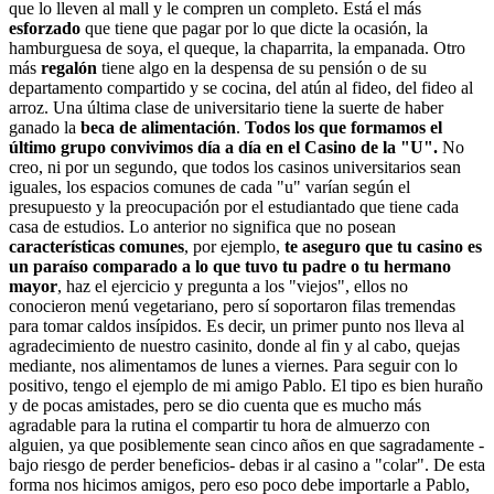
que lo lleven al mall y le compren un completo. Está el más
esforzado
que tiene que pagar por lo que dicte la ocasión, la
hamburguesa de soya, el queque, la chaparrita, la empanada. Otro
más
regalón
tiene algo en la despensa de su pensión o de su
departamento compartido y se cocina, del atún al fideo, del fideo al
arroz. Una última clase de universitario tiene la suerte de haber
ganado la
beca de alimentación
.
Todos los que formamos el
último grupo convivimos día a día en el Casino de la "U".
No
creo, ni por un segundo, que todos los casinos universitarios sean
iguales, los espacios comunes de cada "u" varían según el
presupuesto y la preocupación por el estudiantado que tiene cada
casa de estudios. Lo anterior no significa que no posean
características comunes
, por ejemplo,
te aseguro que tu casino es
un paraíso comparado a lo que tuvo tu padre o tu hermano
mayor
, haz el ejercicio y pregunta a los "viejos", ellos no
conocieron menú vegetariano, pero sí soportaron filas tremendas
para tomar caldos insípidos. Es decir, un primer punto nos lleva al
agradecimiento de nuestro casinito, donde al fin y al cabo, quejas
mediante, nos alimentamos de lunes a viernes. Para seguir con lo
positivo, tengo el ejemplo de mi amigo Pablo. El tipo es bien huraño
y de pocas amistades, pero se dio cuenta que es mucho más
agradable para la rutina el compartir tu hora de almuerzo con
alguien, ya que posiblemente sean cinco años en que sagradamente -
bajo riesgo de perder beneficios- debas ir al casino a "colar". De esta
forma nos hicimos amigos, pero eso poco debe importarle a Pablo,