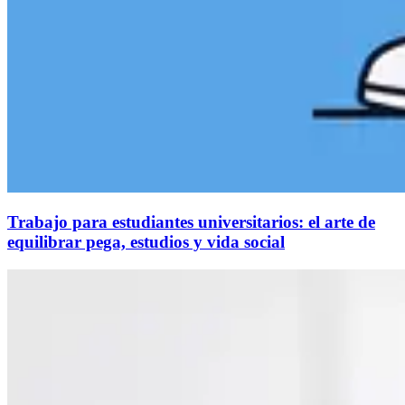
Trabajo para estudiantes universitarios: el arte de
equilibrar pega, estudios y vida social