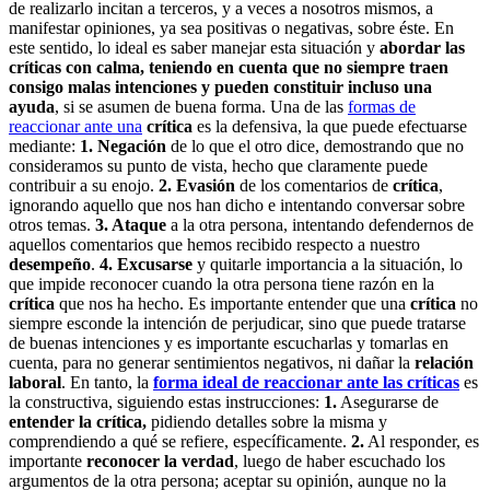
de realizarlo incitan a terceros, y a veces a nosotros mismos, a
manifestar opiniones, ya sea positivas o negativas, sobre éste. En
este sentido, lo ideal es saber manejar esta situación y
abordar las
críticas con calma, teniendo en cuenta que no siempre traen
consigo malas intenciones y pueden constituir incluso una
ayuda
, si se asumen de buena forma. Una de las
formas de
reaccionar ante una
crítica
es la defensiva, la que puede efectuarse
mediante:
1. Negación
de lo que el otro dice, demostrando que no
consideramos su punto de vista, hecho que claramente puede
contribuir a su enojo.
2. Evasión
de los comentarios de
crítica
,
ignorando aquello que nos han dicho e intentando conversar sobre
otros temas.
3. Ataque
a la otra persona, intentando defendernos de
aquellos comentarios que hemos recibido respecto a nuestro
desempeño
.
4. Excusarse
y quitarle importancia a la situación, lo
que impide reconocer cuando la otra persona tiene razón en la
crítica
que nos ha hecho. Es importante entender que una
crítica
no
siempre esconde la intención de perjudicar, sino que puede tratarse
de buenas intenciones y es importante escucharlas y tomarlas en
cuenta, para no generar sentimientos negativos, ni dañar la
relación
laboral
. En tanto, la
forma ideal de reaccionar ante las críticas
es
la constructiva, siguiendo estas instrucciones:
1.
Asegurarse de
entender la crítica,
pidiendo detalles sobre la misma y
comprendiendo a qué se refiere, específicamente.
2.
Al responder, es
importante
reconocer la verdad
, luego de haber escuchado los
argumentos de la otra persona; aceptar su opinión, aunque no la