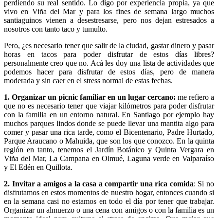
perdiendo su real sentido. Lo digo por experiencia propia, ya que
vivo en Viña del Mar y para los fines de semana largo muchos
santiaguinos vienen a desestresarse, pero nos dejan estresados a
nosotros con tanto taco y tumulto.
Pero, ¿es necesario tener que salir de la ciudad, gastar dinero y pasar
horas en tacos para poder disfrutar de estos días libres?
personalmente creo que no. Acá les doy una lista de actividades que
podemos hacer para disfrutar de estos días, pero de manera
moderada y sin caer en el stress normal de estas fechas.
1. Organizar un picnic familiar en un lugar cercano:
me refiero a
que no es necesario tener que viajar kilómetros para poder disfrutar
con la familia en un entorno natural. En Santiago por ejemplo hay
muchos parques lindos donde se puede llevar una mantita algo para
comer y pasar una rica tarde, como el Bicentenario, Padre Hurtado,
Parque Araucano o Mahuida, que son los que conozco. En la quinta
región en tanto, tenemos el Jardín Botánico y Quinta Vergara en
Viña del Mar, La Campana en Olmué, Laguna verde en Valparaíso
y El Edén en Quillota.
2. Invitar a amigos a la casa a compartir una rica comida
: Si no
disfrutamos en estos momentos de nuestro hogar, entonces cuando si
en la semana casi no estamos en todo el día por tener que trabajar.
Organizar un almuerzo o una cena con amigos o con la familia es un