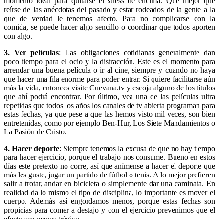
momento ideal para quitarse el stress de encima. Que mejor que
reírse de las anécdotas del pasado y estar rodeados de la gente a la
que de verdad le tenemos afecto. Para no complicarse con la
comida, se puede hacer algo sencillo o coordinar que todos aporten
con algo.
3. Ver películas
: Las obligaciones cotidianas generalmente dan
poco tiempo para el ocio y la distracción. Este es el momento para
arrendar una buena película o ir al cine, siempre y cuando no haya
que hacer una fila enorme para poder entrar. Si quiere facilitarse aún
más la vida, entonces visite Cuevana.tv y escoja alguno de los títulos
que ahí podrá encontrar. Por último, vea una de las películas ultra
repetidas que todos los años los canales de tv abierta programan para
estas fechas, ya que pese a que las hemos visto mil veces, son bien
entretenidas, como por ejemplo Ben-Hur, Los Siete Mandamientos o
La Pasión de Cristo.
4. Hacer deporte
: Siempre tenemos la excusa de que no hay tiempo
para hacer ejercicio, porque el trabajo nos consume. Bueno en estos
días este pretexto no corre, así que anímense a hacer el deporte que
más les guste, jugar un partido de fútbol o tenis. A lo mejor prefieren
salir a trotar, andar en bicicleta o simplemente dar una caminata. En
realidad da lo mismo el tipo de disciplina, lo importante es mover el
cuerpo. Además así engordamos menos, porque estas fechas son
propicias para comer a destajo y con el ejercicio prevenimos que el
efecto sea menos trágico.