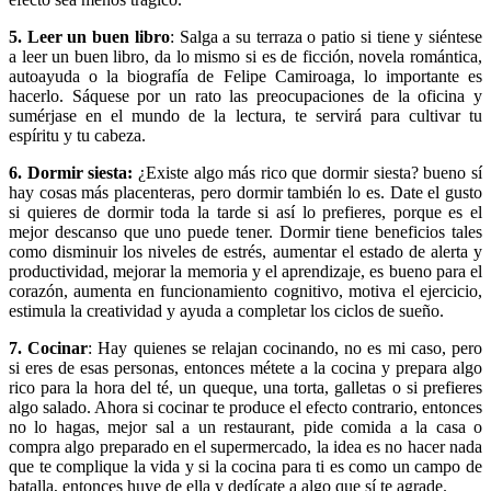
5. Leer un buen libro
: Salga a su terraza o patio si tiene y siéntese
a leer un buen libro, da lo mismo si es de ficción, novela romántica,
autoayuda o la biografía de Felipe Camiroaga, lo importante es
hacerlo. Sáquese por un rato las preocupaciones de la oficina y
sumérjase en el mundo de la lectura, te servirá para cultivar tu
espíritu y tu cabeza.
6. Dormir siesta:
¿Existe algo más rico que dormir siesta? bueno sí
hay cosas más placenteras, pero dormir también lo es. Date el gusto
si quieres de dormir toda la tarde si así lo prefieres, porque es el
mejor descanso que uno puede tener. Dormir tiene beneficios tales
como disminuir los niveles de estrés, aumentar el estado de alerta y
productividad, mejorar la memoria y el aprendizaje, es bueno para el
corazón, aumenta en funcionamiento cognitivo, motiva el ejercicio,
estimula la creatividad y ayuda a completar los ciclos de sueño.
7. Cocinar
: Hay quienes se relajan cocinando, no es mi caso, pero
si eres de esas personas, entonces métete a la cocina y prepara algo
rico para la hora del té, un queque, una torta, galletas o si prefieres
algo salado. Ahora si cocinar te produce el efecto contrario, entonces
no lo hagas, mejor sal a un restaurant, pide comida a la casa o
compra algo preparado en el supermercado, la idea es no hacer nada
que te complique la vida y si la cocina para ti es como un campo de
batalla, entonces huye de ella y dedícate a algo que sí te agrade.