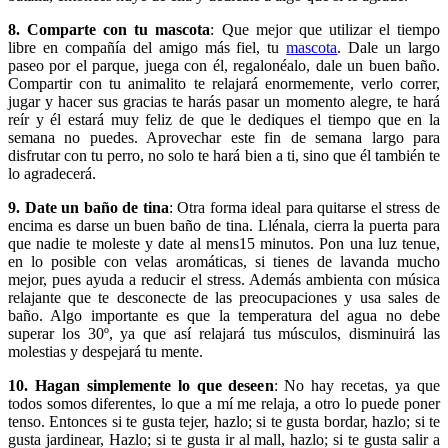
8. Comparte con tu mascota
: Que mejor que utilizar el tiempo
libre en compañía del amigo más fiel, tu
mascota
. Dale un largo
paseo por el parque, juega con él, regalonéalo, dale un buen baño.
Compartir con tu animalito te relajará enormemente, verlo correr,
jugar y hacer sus gracias te harás pasar un momento alegre, te hará
reír y él estará muy feliz de que le dediques el tiempo que en la
semana no puedes. Aprovechar este fin de semana largo para
disfrutar con tu perro, no solo te hará bien a ti, sino que él también te
lo agradecerá.
9. Date un baño de tina
: Otra forma ideal para quitarse el stress de
encima es darse un buen baño de tina. Llénala, cierra la puerta para
que nadie te moleste y date al mens15 minutos. Pon una luz tenue,
en lo posible con velas aromáticas, si tienes de lavanda mucho
mejor, pues ayuda a reducir el stress. Además ambienta con música
relajante que te desconecte de las preocupaciones y usa sales de
baño. Algo importante es que la temperatura del agua no debe
superar los 30º, ya que así relajará tus músculos, disminuirá las
molestias y despejará tu mente.
10. Hagan simplemente lo que deseen
: No hay recetas, ya que
todos somos diferentes, lo que a mí me relaja, a otro lo puede poner
tenso. Entonces si te gusta tejer, hazlo; si te gusta bordar, hazlo; si te
gusta jardinear, Hazlo; si te gusta ir al mall, hazlo; si te gusta salir a