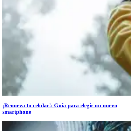
¡Renueva tu celular!: Guía para elegir un nuevo
smartphone