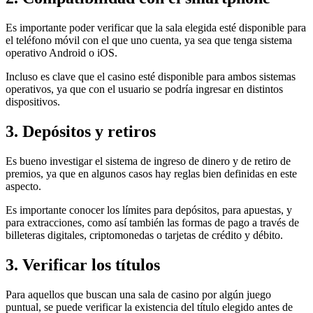
Es importante poder verificar que la sala elegida esté disponible para
el teléfono móvil con el que uno cuenta, ya sea que tenga sistema
operativo Android o iOS.
Incluso es clave que el casino esté disponible para ambos sistemas
operativos, ya que con el usuario se podría ingresar en distintos
dispositivos.
3. Depósitos y retiros
Es bueno investigar el sistema de ingreso de dinero y de retiro de
premios, ya que en algunos casos hay reglas bien definidas en este
aspecto.
Es importante conocer los límites para depósitos, para apuestas, y
para extracciones, como así también las formas de pago a través de
billeteras digitales, criptomonedas o tarjetas de crédito y débito.
3. Verificar los títulos
Para aquellos que buscan una sala de casino por algún juego
puntual, se puede verificar la existencia del título elegido antes de