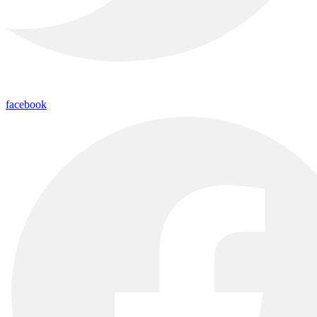
facebook