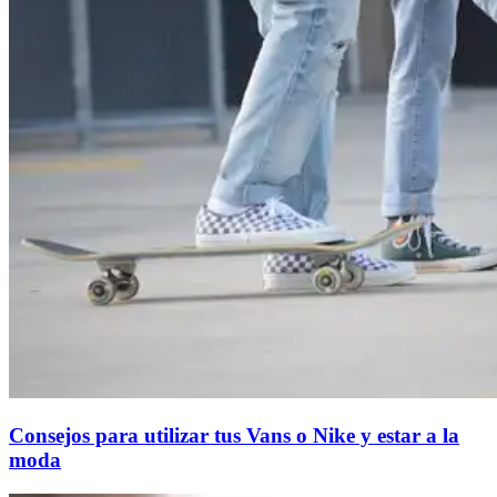
Consejos para utilizar tus Vans o Nike y estar a la
moda