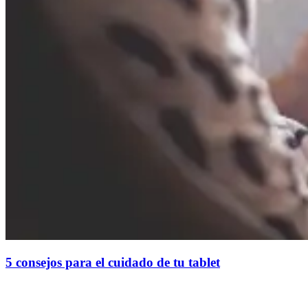
5 consejos para el cuidado de tu tablet