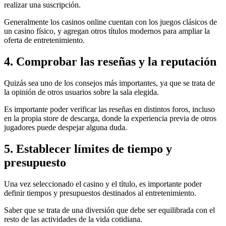
realizar una suscripción.
Generalmente los casinos online cuentan con los juegos clásicos de
un casino físico, y agregan otros títulos modernos para ampliar la
oferta de entretenimiento.
4. Comprobar las reseñas y la reputación
Quizás sea uno de los consejos más importantes, ya que se trata de
la opinión de otros usuarios sobre la sala elegida.
Es importante poder verificar las reseñas en distintos foros, incluso
en la propia store de descarga, donde la experiencia previa de otros
jugadores puede despejar alguna duda.
5. Establecer límites de tiempo y
presupuesto
Una vez seleccionado el casino y el título, es importante poder
definir tiempos y presupuestos destinados al entretenimiento.
Saber que se trata de una diversión que debe ser equilibrada con el
resto de las actividades de la vida cotidiana.