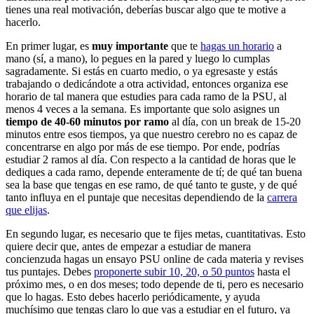
tienes una real motivación, deberías buscar algo que te motive a
hacerlo.
En primer lugar, es
muy importante
que te
hagas un horario
a
mano (sí, a mano), lo pegues en la pared y luego lo cumplas
sagradamente. Si estás en cuarto medio, o ya egresaste y estás
trabajando o dedicándote a otra actividad, entonces organiza ese
horario de tal manera que estudies para cada ramo de la PSU, al
menos 4 veces a la semana. Es importante que solo asignes un
tiempo de 40-60 minutos por ramo
al día, con un break de 15-20
minutos entre esos tiempos, ya que nuestro cerebro no es capaz de
concentrarse en algo por más de ese tiempo. Por ende, podrías
estudiar 2 ramos al día. Con respecto a la cantidad de horas que le
dediques a cada ramo, depende enteramente de tí; de qué tan buena
sea la base que tengas en ese ramo, de qué tanto te guste, y de qué
tanto influya en el puntaje que necesitas dependiendo de la
carrera
que elijas
.
En segundo lugar, es necesario que te fijes metas, cuantitativas. Esto
quiere decir que, antes de empezar a estudiar de manera
concienzuda hagas un ensayo PSU online de cada materia y revises
tus puntajes. Debes
proponerte subir 10, 20, o 50 puntos
hasta el
próximo mes, o en dos meses; todo depende de ti, pero es necesario
que lo hagas. Esto debes hacerlo periódicamente, y ayuda
muchísimo que tengas claro lo que vas a estudiar en el futuro, ya