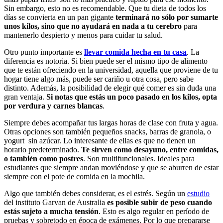
Sin embargo, esto no es recomendable. Que tu dieta de todos los
días se convierta en un pan gigante
terminará no sólo por sumarte
unos kilos, sino que no ayudará en nada a tu cerebro
para
mantenerlo despierto y menos para cuidar tu salud.
Otro punto importante es
llevar comida hecha en tu casa
. La
diferencia es notoria. Si bien puede ser el mismo tipo de alimento
que te están ofreciendo en la universidad, aquella que proviene de tu
hogar tiene algo más, puede ser cariño u otra cosa, pero sabe
distinto. Además, la posibilidad de elegir qué comer es sin duda una
gran ventaja.
Si notas que estás un poco pasado en los kilos, opta
por verdura y carnes blancas
.
Siempre debes acompañar tus largas horas de clase con fruta y agua.
Otras opciones son también pequeños snacks, barras de granola, o
yogurt sin azúcar. Lo interesante de ellas es que no tienen un
horario predeterminado.
Te sirven como desayuno, entre comidas,
o también como postres
. Son multifuncionales. Ideales para
estudiantes que siempre andan moviéndose y que se aburren de estar
siempre con el pote de comida en la mochila.
Algo que también debes considerar, es el estrés. Según un
estudio
del instituto Garvan de Australia
es posible subir de peso cuando
estás sujeto a mucha tensión
. Esto es algo regular en período de
pruebas y sobretodo en época de exámenes. Por lo que prepararse