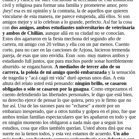
civil y religiosa para formar una familia y prometerse amor, pero
¡hey! esa es mi opinión y la contraria, la de aquellos que quieren
vincularse de esta manera, me parece estupenda, allá ellos. Si son
amigos mejor y si lo celebran a lo grande, perfecto. Así fue la cosa
con
dos amigos, ambos estudiantes universitarios de veterinaria
y ambos de Chillán
, aunque allá en su ciudad no se conocían.
Estos dos agarraron en la fiesta mechona del segundo año de
carrera, mi amigo con 20 velitas y ella con un par menos. Cuento
corto, para no caer en las canciones de Arjona, hicieron tremenda
pareja, de esas que uno envidia. Eran -son- muy mateos ambos y
estudiando full juntos, que para muchos puede sonar horriblemente
aburrido- se engancharon.
A mediados de tercer año de su
carrera, la polola de mi amigo quedó embarazada
y la sensación
de tragedia y "acá cagó mi vida" duró apenas unos días. A esta
altura del relato usted está pensando:
ningún brillo, se casaron
obligados o sólo se casaron por la guagua
. Como empezamos el
cuento defendiendo las libertades personales, le digo que está bien,
su derecho ejerce de pensar lo que quiera, pero yo le firmo que no
fue así. Una de las razones para no "echarse" a morir por un
embarazo inesperado, que a otros tumba y golpea en el piso, fue que
ambos tenían familias espectaculares que les apañaron en todo y que
en ningún momento los obligaron a nada más que a seguir los
estudios, cosa que ellos también querían. Usted ahora dirá que esa
suerte no la tienen todos, y esta vez estamos de acuerdo.
Un año