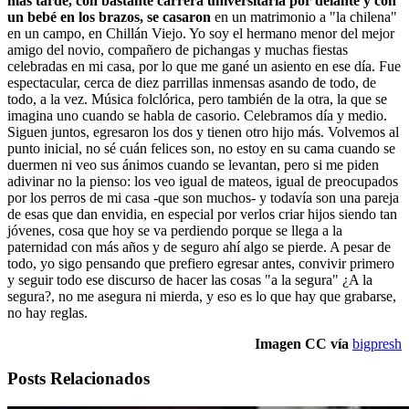
más tarde, con bastante carrera universitaria por delante y con
un bebé en los brazos, se casaron
en un matrimonio a "la chilena"
en un campo, en Chillán Viejo. Yo soy el hermano menor del mejor
amigo del novio, compañero de pichangas y muchas fiestas
celebradas en mi casa, por lo que me gané un asiento en ese día. Fue
espectacular, cerca de diez parrillas inmensas asando de todo, de
todo, a la vez. Música folclórica, pero también de la otra, la que se
imagina uno cuando se habla de casorio. Celebramos día y medio.
Siguen juntos, egresaron los dos y tienen otro hijo más. Volvemos al
punto inicial, no sé cuán felices son, no estoy en su cama cuando se
duermen ni veo sus ánimos cuando se levantan, pero si me piden
adivinar no la pienso: los veo igual de mateos, igual de preocupados
por los perros de mi casa -que son muchos- y todavía son una pareja
de esas que dan envidia, en especial por verlos criar hijos siendo tan
jóvenes, cosa que hoy se va perdiendo porque se llega a la
paternidad con más años y de seguro ahí algo se pierde. A pesar de
todo, yo sigo pensando que prefiero egresar antes, convivir primero
y seguir todo ese discurso de hacer las cosas "a la segura" ¿A la
segura?, no me asegura ni mierda, y eso es lo que hay que grabarse,
no hay reglas.
Imagen CC vía
bigpresh
Posts Relacionados