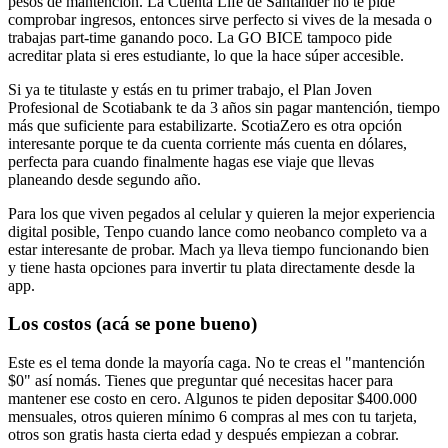
pesos de mantención. La Cuenta Life de Santander no te pide
comprobar ingresos, entonces sirve perfecto si vives de la mesada o
trabajas part-time ganando poco. La GO BICE tampoco pide
acreditar plata si eres estudiante, lo que la hace súper accesible.
Si ya te titulaste y estás en tu primer trabajo, el Plan Joven
Profesional de Scotiabank te da 3 años sin pagar mantención, tiempo
más que suficiente para estabilizarte. ScotiaZero es otra opción
interesante porque te da cuenta corriente más cuenta en dólares,
perfecta para cuando finalmente hagas ese viaje que llevas
planeando desde segundo año.
Para los que viven pegados al celular y quieren la mejor experiencia
digital posible, Tenpo cuando lance como neobanco completo va a
estar interesante de probar. Mach ya lleva tiempo funcionando bien
y tiene hasta opciones para invertir tu plata directamente desde la
app.
Los costos (acá se pone bueno)
Este es el tema donde la mayoría caga. No te creas el "mantención
$0" así nomás. Tienes que preguntar qué necesitas hacer para
mantener ese costo en cero. Algunos te piden depositar $400.000
mensuales, otros quieren mínimo 6 compras al mes con tu tarjeta,
otros son gratis hasta cierta edad y después empiezan a cobrar.