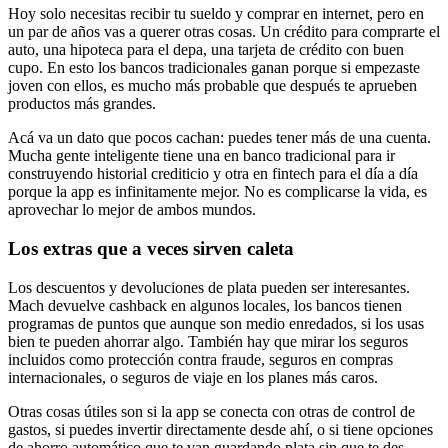
Hoy solo necesitas recibir tu sueldo y comprar en internet, pero en
un par de años vas a querer otras cosas. Un crédito para comprarte el
auto, una hipoteca para el depa, una tarjeta de crédito con buen
cupo. En esto los bancos tradicionales ganan porque si empezaste
joven con ellos, es mucho más probable que después te aprueben
productos más grandes.
Acá va un dato que pocos cachan: puedes tener más de una cuenta.
Mucha gente inteligente tiene una en banco tradicional para ir
construyendo historial crediticio y otra en fintech para el día a día
porque la app es infinitamente mejor. No es complicarse la vida, es
aprovechar lo mejor de ambos mundos.
Los extras que a veces sirven caleta
Los descuentos y devoluciones de plata pueden ser interesantes.
Mach devuelve cashback en algunos locales, los bancos tienen
programas de puntos que aunque son medio enredados, si los usas
bien te pueden ahorrar algo. También hay que mirar los seguros
incluidos como protección contra fraude, seguros en compras
internacionales, o seguros de viaje en los planes más caros.
Otras cosas útiles son si la app se conecta con otras de control de
gastos, si puedes invertir directamente desde ahí, o si tiene opciones
de ahorro automático que te van guardando plata sin que te des