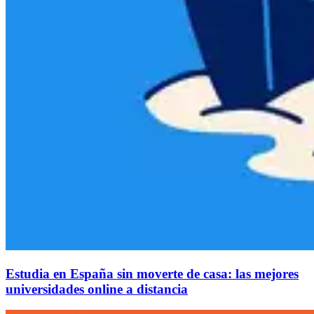
Estudia en España sin moverte de casa: las mejores
universidades online a distancia