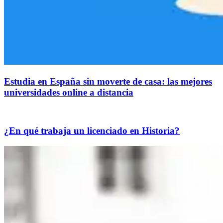
Estudia en España sin moverte de casa: las mejores
universidades online a distancia
¿En qué trabaja un licenciado en Historia?