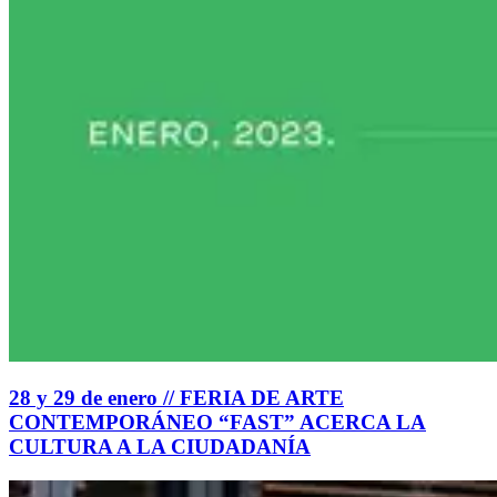
28 y 29 de enero // FERIA DE ARTE
CONTEMPORÁNEO “FAST” ACERCA LA
CULTURA A LA CIUDADANÍA