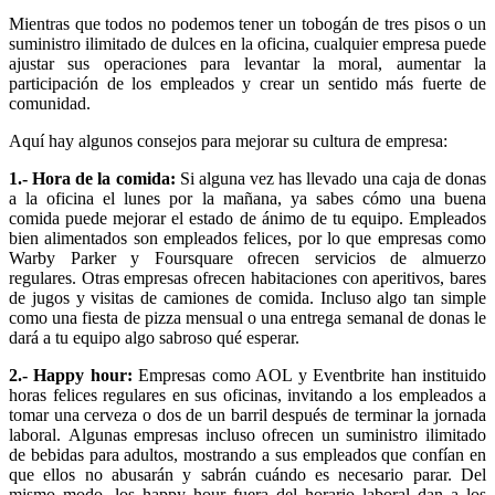
Mientras que todos no podemos tener un tobogán de tres pisos o un
suministro ilimitado de dulces en la oficina, cualquier empresa puede
ajustar sus operaciones para levantar la moral, aumentar la
participación de los empleados y crear un sentido más fuerte de
comunidad.
Aquí hay algunos consejos para mejorar su cultura de empresa:
1.- Hora de la comida:
Si alguna vez has llevado una caja de donas
a la oficina el lunes por la mañana, ya sabes cómo una buena
comida puede mejorar el estado de ánimo de tu equipo. Empleados
bien alimentados son empleados felices, por lo que empresas como
Warby Parker y Foursquare ofrecen servicios de almuerzo
regulares. Otras empresas ofrecen habitaciones con aperitivos, bares
de jugos y visitas de camiones de comida. Incluso algo tan simple
como una fiesta de pizza mensual o una entrega semanal de donas le
dará a tu equipo algo sabroso qué esperar.
2.- Happy hour:
Empresas como AOL y Eventbrite han instituido
horas felices regulares en sus oficinas, invitando a los empleados a
tomar una cerveza o dos de un barril después de terminar la jornada
laboral. Algunas empresas incluso ofrecen un suministro ilimitado
de bebidas para adultos, mostrando a sus empleados que confían en
que ellos no abusarán y sabrán cuándo es necesario parar. Del
mismo modo, los happy hour fuera del horario laboral dan a los