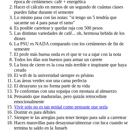
época de certámenes: café + energética
Hacer el cálculo en menos de un segundo de cuántas clases
puedes faltar durante el semestre
Lo mismo pasa con las notas: "si tengo un 5 tendría que
sacarme un 4 para pasar el ramo"
Es posible carretear y quedar raja con 500 pesos
Las distintas variedades de café... oh, hermosa bebida de los
dioses
La PSU es NADA comparado con los certámenes de fin de
semestre
El profe más buena onda es el que te va a rajar con la nota
Todos los días son buenos para armar un carrete
La hora de cierre es la cosa más terrible e inspirante que haya
creado
El wifi de la universidad siempre es pésimo
Las áreas verdes son una cama perfecta
El desayuno ya no forma parte de tu vida
Te conformas con una sopaipa con mostaza al almuerzo
Pensando que madurarías, pero quizás retrocediste
emocionalmente
Vivir solo no es tan genial como pensaste que sería
Dormir es para débiles
Siempre te las arreglas para tener tiempo para salir a carretear
Haces maravillas para desayunar/almorzar con luca cuando se
termina tu saldo en la Junaeb