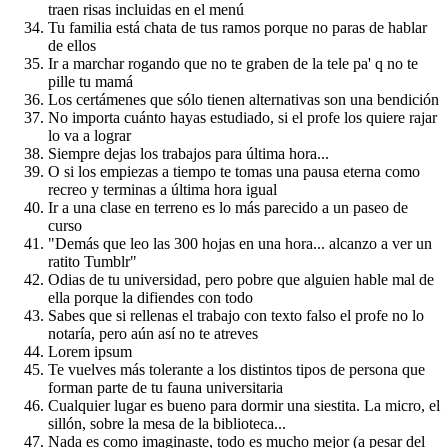
traen risas incluidas en el menú
Tu familia está chata de tus ramos porque no paras de hablar
de ellos
Ir a marchar rogando que no te graben de la tele pa' q no te
pille tu mamá
Los certámenes que sólo tienen alternativas son una bendición
No importa cuánto hayas estudiado, si el profe los quiere rajar
lo va a lograr
Siempre dejas los trabajos para última hora...
O si los empiezas a tiempo te tomas una pausa eterna como
recreo y terminas a última hora igual
Ir a una clase en terreno es lo más parecido a un paseo de
curso
"Demás que leo las 300 hojas en una hora... alcanzo a ver un
ratito Tumblr"
Odias de tu universidad, pero pobre que alguien hable mal de
ella porque la difiendes con todo
Sabes que si rellenas el trabajo con texto falso el profe no lo
notaría, pero aún así no te atreves
Lorem ipsum
Te vuelves más tolerante a los distintos tipos de persona que
forman parte de tu fauna universitaria
Cualquier lugar es bueno para dormir una siestita. La micro, el
sillón, sobre la mesa de la biblioteca...
Nada es como imaginaste, todo es mucho mejor (a pesar del