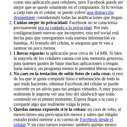
como una aplicación para celulares, pero Facebook puede ser
mejor que se quede solamente en el computador. Si lo revisas
a cada rato en el celular, se puede volver
una distracción
demandante
considerando todas las notificaciones que llegan.
Cuidas mejor tu privacidad:
Facebook no se caracteriza
precisamente
por su cuidado a la privacidad
. Por más
configuraciones nuevas que incorporen, esta red social está
hecha para que entreguemos toda nuestra información en
bandeja. Al borrarlo del celular, te aseguras que te van a
rastrear un poco menos.
Liberas espacio:
la aplicación pesa cerca de 14 MB. Si bien
la mayoría de los celulares cuenta con una memoria generosa,
para quienes gusten de bajar muchas aplicaciones o tengan
harta música, un programa menos te permitirá liberar espacio.
No caes en la tentación de subir fotos de cada cosa:
si eres
de los que le gusta compartir fotos e información de todo lo
que estás haciendo, eliminar Facebook del celular se puede
convertir en un alivio para tus amigos virtuales. A muy pocos
realmente le importa ver una foto del sándwich que estás
comiendo en el mismo momento. Espera llegar a tu casa y
comparte algo que realmente valga la pena.
Quedas menos expuesto si te lo roban:
en caso de robo, al
menos tienes una preocupación menos y sabes que ningún
extraño podrá meterse a tu cuenta de
Facebook desde el
celular
. Y un caso menos extremo: también quedas menos