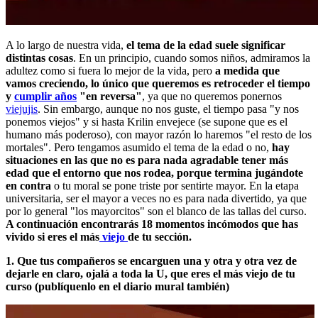
A lo largo de nuestra vida,
el tema de la edad suele significar
distintas cosas
. En un principio, cuando somos niños, admiramos la
adultez como si fuera lo mejor de la vida, pero
a medida que
vamos creciendo, lo único que queremos es retroceder el tiempo
y
cumplir años
"en reversa"
, ya que no queremos ponernos
viejujis
. Sin embargo, aunque no nos guste, el tiempo pasa "y nos
ponemos viejos" y si hasta Krilin envejece (se supone que es el
humano más poderoso), con mayor razón lo haremos "el resto de los
mortales". Pero tengamos asumido el tema de la edad o no,
hay
situaciones en las que no es para nada agradable tener más
edad que el entorno que nos rodea, porque termina jugándote
en contra
o tu moral se pone triste por sentirte mayor. En la etapa
universitaria, ser el mayor a veces no es para nada divertido, ya que
por lo general "los mayorcitos" son el blanco de las tallas del curso.
A continuación encontrarás 18 momentos incómodos que has
vivido si eres el más
viejo
de tu sección.
1. Que tus compañeros se encarguen una y otra y otra vez de
dejarle en claro, ojalá a toda la U, que eres el más viejo de tu
curso (publíquenlo en el diario mural también)