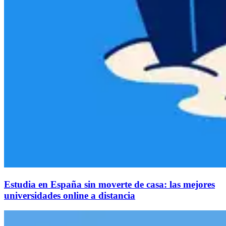
Estudia en España sin moverte de casa: las mejores
universidades online a distancia