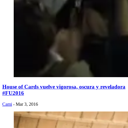
House of Cards vuelve vigorosa, oscura y reveladora
#FU2016
Cami
- Mar 3, 2016