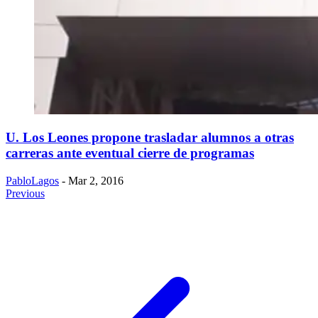
U. Los Leones propone trasladar alumnos a otras
carreras ante eventual cierre de programas
PabloLagos
- Mar 2, 2016
Previous