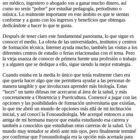
ser médico, ingeniero o abogado vas a ganar mucho dinero, así
como no serás “pobre” por estudiar pedagogía, periodismo o
música. Lo realmente importante en este ámbito es que te sientas
conforme y a gusto con los ingresos y beneficios que obtengas
dedicándote a hacer lo que te gusta.
Después de tener claro este fundamental panorama, lo que sigue es
conocer el medio. La oferta de las universidades, institutos y centros
de formación técnica. Internet ayuda mucho, también las visitas a los
diferentes centros de estudio o ferias relacionadas con el tema. Pero
la vieja usanza de conocer de primera fuente una profesión o trabajo
y a alguien que se dedique a ello, sigue siendo la mejor estrategia.
Cuando estaba en la media lo único que tenía realmente claro era
que quería hacer algo que me permitiera ayudar a las personas de
manera tangible y que involucrara aprender más biología. Estas
“luces” un tanto difusas me acercaron al área de la salud, y más
concretamente a Obstetricia y Puericultura. Comencé a jugar con las
opciones y las posibilidades de formación universitaria que existían,
lo que me abrió un mundo de opciones más allá de mi inclinación
inicial, y así conocí la Fonoaudiología. Me acerqué entonces a una
amiga de mi hermana mayor que estaba estudiando esa carrera y
también a conocidos que estudiaban otras carreras de la salud. Un
mundo muy tentador se abrió ante mis ojos, pero finalmente terminé
por confirmar que Fonoaudiología era la opción más acertada para