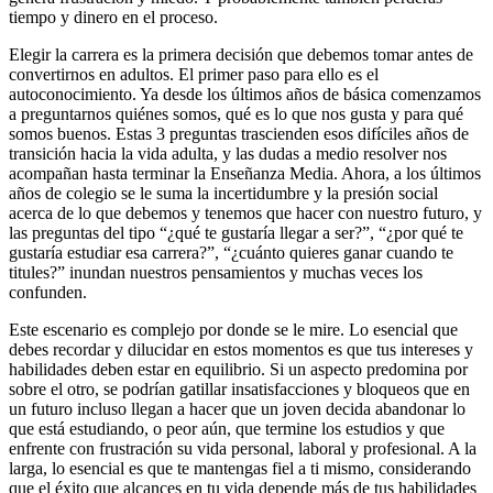
tiempo y dinero en el proceso.
Elegir la carrera es la primera decisión que debemos tomar antes de
convertirnos en adultos. El primer paso para ello es el
autoconocimiento. Ya desde los últimos años de básica comenzamos
a preguntarnos quiénes somos, qué es lo que nos gusta y para qué
somos buenos. Estas 3 preguntas trascienden esos difíciles años de
transición hacia la vida adulta, y las dudas a medio resolver nos
acompañan hasta terminar la Enseñanza Media. Ahora, a los últimos
años de colegio se le suma la incertidumbre y la presión social
acerca de lo que debemos y tenemos que hacer con nuestro futuro, y
las preguntas del tipo “¿qué te gustaría llegar a ser?”, “¿por qué te
gustaría estudiar esa carrera?”, “¿cuánto quieres ganar cuando te
titules?” inundan nuestros pensamientos y muchas veces los
confunden.
Este escenario es complejo por donde se le mire. Lo esencial que
debes recordar y dilucidar en estos momentos es que tus intereses y
habilidades deben estar en equilibrio. Si un aspecto predomina por
sobre el otro, se podrían gatillar insatisfacciones y bloqueos que en
un futuro incluso llegan a hacer que un joven decida abandonar lo
que está estudiando, o peor aún, que termine los estudios y que
enfrente con frustración su vida personal, laboral y profesional. A la
larga, lo esencial es que te mantengas fiel a ti mismo, considerando
que el éxito que alcances en tu vida depende más de tus habilidades