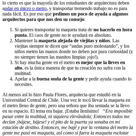
lo cierto es que la mayoría de los estudiantes de arquitectura deben
a
ndar en micro o metro
, y transportar tremendo trabajo no es para
nada fácil. Es por eso que
pedimos un poco de ayuda a algunos
arquitectos para que nos den su consejo
:
Si quieres transportar tu maqueta trata de
no hacerlo en hora
punta
. El caos de gente no te ayudará en absoluto.
Mantener la
maqueta alejada de viejitas y niños
. Las
viejitas siempre te dicen que “andas puro molestando”, y los
niños meten las manos donde no deben por pura curiosidad (y
no siempre tienen las manitos limpias ¡ojo!).
Si hay mucha gente en el metro
es mejor que la lleves en
alto
, es la única manera de que tu creación no sufra con la
multitud.
Apelar a la
buena onda de la gente
y pedir ayuda cuando lo
necesites.
Al menos así lo hizo Paula Flores, arquitecta que estudió en la
Universidad Central de Chile. Una vez le tocó llevar la maqueta en
el metro lleno de gente, pero una señora que iba sentada se la llevo
en su espacio. El tema era bajar. ¡Estaba llenísimo!
“Era imposible
pasar entre la multitud, ni siquiera elevándola; Entonces todos me
decían ¡bájese, bájese! y el pito de la puerta ya sonaba en mi
estación de destino. Entonces, me bajé y por la ventana del metro la
gente me pasó mi maqueta, así como si fuera la maqueta rockstar