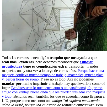
Todas las carreras tienen
algún truquito que nos ayuda a que
sean más llevaderas
, pero debemos reconocer que
estudiar
arquitectura
tiene su complicación extra
: transportar grandes
maquetas una y otra vez a lo largo de varios años.
Porque hacer una
maqueta conlleva mucho tiempo de trabajo, materiales, mucha plata
y perder horas de sueño.
Y eso no es todo. Acá
no podemos
mandar por mail o imprimir
el trabajo, hay que llevarlo a como dé
lugar.
Benditos sean lo que tienen auto o un papá/mamá, tío, primo,
amigo con ventaja buena onda que los pueden trasladar con maqueta
y todo.
Benditos sean, también, los que se acuerdan cómo llegaron a
la U, porque como me contó una
amiga “ni siquiera me acuerdo
cómo lo logré, porque iba en estado de zombie a entregarla”
. Pero