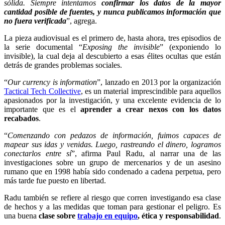
sólida. Siempre intentamos
confirmar los datos de la mayor
cantidad posible de fuentes, y nunca publicamos información que
no fuera verificada
”, agrega.
La pieza audiovisual es el primero de, hasta ahora, tres episodios de
la serie documental “
Exposing the invisible
” (exponiendo lo
invisible), la cual deja al descubierto a esas élites ocultas que están
detrás de grandes problemas sociales.
“
Our currency is information
”, lanzado en 2013 por la organización
Tactical Tech Collective
, es un material imprescindible para aquellos
apasionados por la investigación, y una excelente evidencia de lo
importante que es el
aprender a crear nexos con los datos
recabados
.
“
Comenzando con pedazos de información, fuimos capaces de
mapear sus idas y venidas. Luego, rastreando el dinero, logramos
conectarlos entre sí
”, afirma Paul Radu, al narrar una de las
investigaciones sobre un grupo de mercenarios y de un asesino
rumano que en 1998 había sido condenado a cadena perpetua, pero
más tarde fue puesto en libertad.
Radu también se refiere al riesgo que corren investigando esa clase
de hechos y a las medidas que toman para gestionar el peligro. Es
una buena
clase sobre
trabajo en equipo
, ética y responsabilidad
.