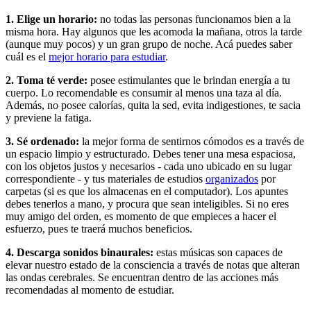
1. Elige un horario:
no todas las personas funcionamos bien a la
misma hora. Hay algunos que les acomoda la mañana, otros la tarde
(aunque muy pocos) y un gran grupo de noche. Acá puedes saber
cuál es el
mejor horario para estudiar
.
2. Toma té verde:
posee estimulantes que le brindan energía a tu
cuerpo. Lo recomendable es consumir al menos una taza al día.
Además, no posee calorías, quita la sed, evita indigestiones, te sacia
y previene la fatiga.
3. Sé ordenado:
la mejor forma de sentirnos cómodos es a través de
un espacio limpio y estructurado. Debes tener una mesa espaciosa,
con los objetos justos y necesarios - cada uno ubicado en su lugar
correspondiente - y tus materiales de estudios
organizados
por
carpetas (si es que los almacenas en el computador). Los apuntes
debes tenerlos a mano, y procura que sean inteligibles. Si no eres
muy amigo del orden, es momento de que empieces a hacer el
esfuerzo, pues te traerá muchos beneficios.
4. Descarga sonidos binaurales:
estas músicas son capaces de
elevar nuestro estado de la consciencia a través de notas que alteran
las ondas cerebrales. Se encuentran dentro de las acciones más
recomendadas al momento de estudiar.