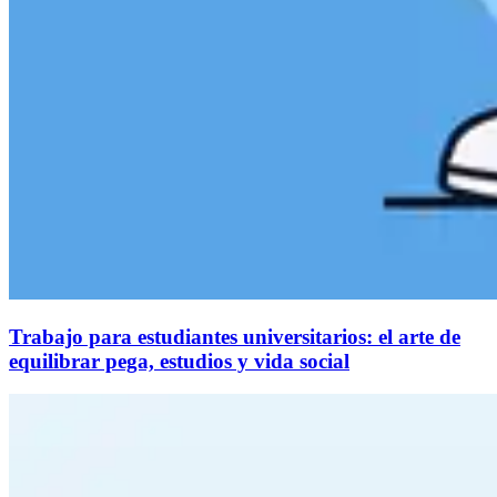
Trabajo para estudiantes universitarios: el arte de
equilibrar pega, estudios y vida social