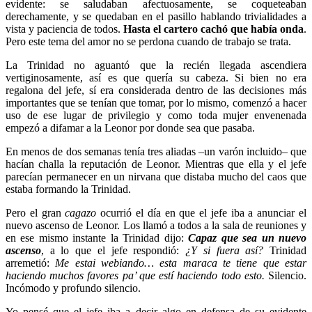
evidente: se saludaban afectuosamente, se coqueteaban
derechamente, y se quedaban en el pasillo hablando trivialidades a
vista y paciencia de todos.
Hasta el cartero cachó que había onda
.
Pero este tema del amor no se perdona cuando de trabajo se trata.
La Trinidad no aguantó que la recién llegada ascendiera
vertiginosamente, así es que quería su cabeza. Si bien no era
regalona del jefe, sí era considerada dentro de las decisiones más
importantes que se tenían que tomar, por lo mismo, comenzó a hacer
uso de ese lugar de privilegio y como toda mujer envenenada
empezó a difamar a la Leonor por donde sea que pasaba.
En menos de dos semanas tenía tres aliadas –un varón incluido– que
hacían challa la reputación de Leonor. Mientras que ella y el jefe
parecían permanecer en un nirvana que distaba mucho del caos que
estaba formando la Trinidad.
Pero el gran
cagazo
ocurrió el día en que el jefe iba a anunciar el
nuevo ascenso de Leonor. Los llamó a todos a la sala de reuniones y
en ese mismo instante la Trinidad dijo:
Capaz que sea un nuevo
ascenso
, a lo que el jefe respondió:
¿Y si fuera así?
Trinidad
arremetió:
Me estai webiando… esta maraca te tiene que estar
haciendo muchos favores pa’ que estí haciendo todo esto.
Silencio.
Incómodo y profundo silencio.
Yo pensé que el jefe iba a decir algo en defensa de su evidente