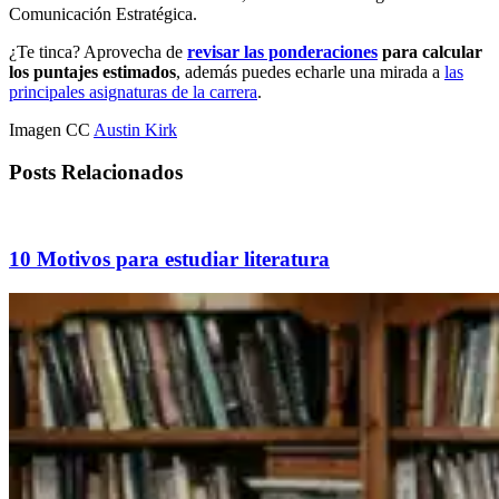
Comunicación Estratégica.
¿Te tinca? Aprovecha de
revisar las ponderaciones
para calcular
los puntajes estimados
, además puedes echarle una mirada a
las
principales asignaturas de la carrera
.
Imagen CC
Austin Kirk
Posts Relacionados
10 Motivos para estudiar literatura