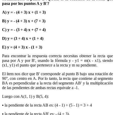
pasa por los puntos A y B'?
A) y = - (4 ÷ 3) x + (1 ÷ 3)
B) y = - (4 ÷ 3) x + (7 ÷ 3)
C) y = - (3 ÷ 4) x + (7 ÷ 4)
D) y = (3 ÷ 4) x + (1 ÷ 4)
E) y = (4 ÷ 3) x - (1 ÷ 3)
Para encontrar la respuesta correcta necesitas obtener la recta que
pasa por A y por B', usando la fórmula y - y1 = m(x - x1), siendo
(x1, y1) el punto que pertenece a la recta y m su pendiente.
El ítem nos dice que B' corresponde al punto B bajo una rotación de
90°, con centro en A. Por lo tanto, la recta que contiene al segmento
BA es perpendicular a la recta del segmento AB' y la multiplicación
de las pendientes de ambas rectas equivale a -1.
Luego con A(1, 1) y B(5, 4):
▪ la pendiente de la recta AB es: (4 - 1) ÷ (5 - 1) = 3 ÷ 4
▪ la pendiente de la recta AB' es: - (4 ÷ 3).