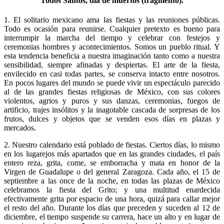
Todos Santos, día de muertos (fragmento).
1. El solitario mexicano ama las fiestas y las reuniones públicas.
Todo es ocasión para reunirse. Cualquier pretexto es bueno para
interrumpir la marcha del tiempo y celebrar con festejos y
ceremonias hombres y acontecimientos. Somos un pueblo ritual. Y
esta tendencia beneficia a nuestra imaginación tanto como a nuestra
sensibilidad, siempre afinadas y despiertas. El arte de la fiesta,
envilecido en casi todas partes, se conserva intacto entre nosotros.
En pocos lugares del mundo se puede vivir un espectáculo parecido
al de las grandes fiestas religiosas de México, con sus colores
violentos, agrios y puros y sus danzas, ceremonias, fuegos de
artificio, trajes insólitos y la inagotable cascada de sorpresas de los
frutos, dulces y objetos que se venden esos días en plazas y
mercados.
2. Nuestro calendario está poblado de fiestas. Ciertos días, lo mismo
en los lugarejos más apartados que en las grandes ciudades, el país
entero reza, grita, come, se emborracha y mata en honor de la
Virgen de Guadalupe o del general Zaragoza. Cada año, el 15 de
septiembre a las once de la noche, en todas las plazas de México
celebramos la fiesta del Grito; y una multitud enardecida
efectivamente grita por espacio de una hora, quizá para callar mejor
el resto del año. Durante los días que preceden y suceden al 12 de
diciembre, el tiempo suspende su carrera, hace un alto y en lugar de