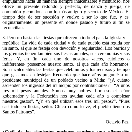
empujarnos hacia un mañana siempre inalcanzable y mentiroso, nos
ofrece un presente redondo y perfecto, de danza y juerga, de
comunión y comilona con lo más antiguo y secreto de México. El
tiempo deja de ser sucesión y vuelve a ser lo que fue, y es,
originariamente: un presente en donde pasado y futuro al fin se
reconcilian.
3. Pero no bastan las fiestas que ofrecen a todo el país la Iglesia y la
república. La vida de cada ciudad y de cada pueblo está regida por
un santo, al que se festeja con devoción y regularidad. Los barrios y
los gremios tienen también sus fiestas anuales, sus ceremonias y sus
ferias. Y, en fin, cada uno de nosotros -ateos, católicos o
indiferentes- poseemos nuestro santo, al que cada año honramos.
Son incalculables las fiestas que celebramos y los recursos y tiempo
que gastamos en festejar. Recuerdo que hace años pregunté a un
presidente municipal de un poblado vecino a Mitla: “¿A cuánto
ascienden los ingresos del municipio por contribuciones?”. “A unos
tres mil pesos anuales. Somos muy pobres. Por eso el señor
gobernador y la Federación nos ayudan cada año a completar
nuestros gastos”. “¿Y en qué utilizan esos tres mil pesos?”. “Pues
casi todo en fiestas, señor. Chico como lo ve, el pueblo tiene dos
Santos Patrones”.
Octavio Paz.
¿Cuál de las siguientes opciones contiene una afirmación