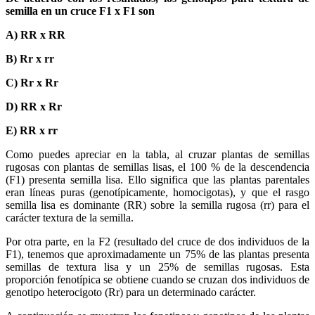
semilla en un cruce F1 x F1 son
A) RR x RR
B) Rr x rr
C) Rr x Rr
D) RR x Rr
E) RR x rr
Como puedes apreciar en la tabla, al cruzar plantas de semillas
rugosas con plantas de semillas lisas, el 100 % de la descendencia
(F1) presenta semilla lisa. Ello significa que las plantas parentales
eran líneas puras (genotípicamente, homocigotas), y que el rasgo
semilla lisa es dominante (RR) sobre la semilla rugosa (rr) para el
carácter textura de la semilla.
Por otra parte, en la F2 (resultado del cruce de dos individuos de la
F1), tenemos que aproximadamente un 75% de las plantas presenta
semillas de textura lisa y un 25% de semillas rugosas. Esta
proporción fenotípica se obtiene cuando se cruzan dos individuos de
genotipo heterocigoto (Rr) para un determinado carácter.