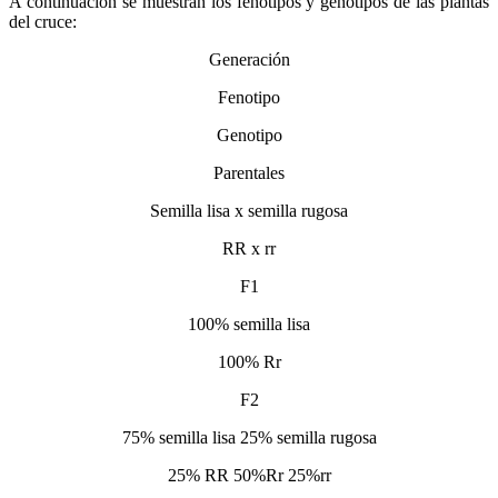
A continuación se muestran los fenotipos y genotipos de las plantas
del cruce:
Generación
Fenotipo
Genotipo
Parentales
Semilla lisa x semilla rugosa
RR x rr
F1
100% semilla lisa
100% Rr
F2
75% semilla lisa 25% semilla rugosa
25% RR 50%Rr 25%rr