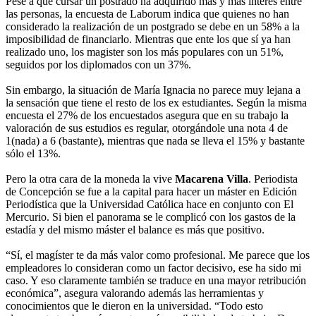
Pese a que cursar un postrado ha adquirido más y más interés entre
las personas, la encuesta de Laborum indica que quienes no han
considerado la realización de un postgrado se debe en un 58% a la
imposibilidad de financiarlo. Mientras que ente los que sí ya han
realizado uno, los magister son los más populares con un 51%,
seguidos por los diplomados con un 37%.
Sin embargo, la situación de María Ignacia no parece muy lejana a
la sensación que tiene el resto de los ex estudiantes. Según la misma
encuesta el 27% de los encuestados asegura que en su trabajo la
valoración de sus estudios es regular, otorgándole una nota 4 de
1(nada) a 6 (bastante), mientras que nada se lleva el 15% y bastante
sólo el 13%.
Pero la otra cara de la moneda la vive
Macarena Villa
. Periodista
de Concepción se fue a la capital para hacer un máster en Edición
Periodística que la Universidad Católica hace en conjunto con El
Mercurio. Si bien el panorama se le complicó con los gastos de la
estadía y del mismo máster el balance es más que positivo.
“Sí, el magíster te da más valor como profesional. Me parece que los
empleadores lo consideran como un factor decisivo, ese ha sido mi
caso. Y eso claramente también se traduce en una mayor retribución
económica”, asegura valorando además las herramientas y
conocimientos que le dieron en la universidad. “Todo esto