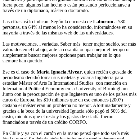
fuera poco, algunos han hecho o están pensando perfeccionarse a
través de un diplomado, máster o doctorado.
Las cifras así lo indican. Según la encuesta de
Laborum
a 580
personas, un 64% al menos lo ha considerado, informándose en su
mayoría a través de las mismas web de las universidades.
Las motivaciones…variadas. Saber más, tener mejor sueldo, ser más
valorados en el trabajo, ante la cesantía ocupar mejor el tiempo o
simplemente buscar mejores opciones para trabajar en lo que
siempre han querido.
Ese es el caso de
María Ignacia Alvear
, quien recién egresada de
periodismo decidió tomar sus maletas y volar a Inglaterra para
estudiar Máster of Arts In International Studies, con mención en
International Political Economy en la University of Birmingham.
Junto con la preocupación de que Inglaterra es uno de los países más
caros de Europa, los $10 millones que en ese entonces (2007)
costaba el máster eran un problema no menor. Afortunadamente y
gracias a la beca de la universidad Ignacia sólo pagó el 50% del
costo, mientras que el resto y los gastos de estadía fueron
financiados a través de un crédito CORFO.
En Chile y ya con el cartón en la mano pensó que todo sería más
fácil y que al fin dejaría atrás los trabajos de medio tiempo mal